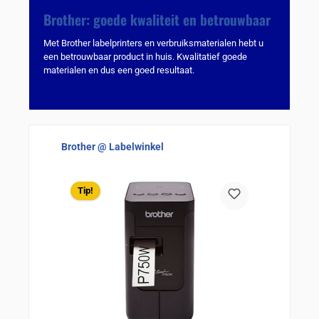
Brother: goede kwaliteit en betrouwbaar
Met Brother labelprinters en verbruiksmaterialen hebt u
een betrouwbaar product in huis. Kwalitatief goede
materialen en dus een goed resultaat.
Sla de afbeeldingengalerij over
Brother @ Labelwinkel
Tip!
Tip!