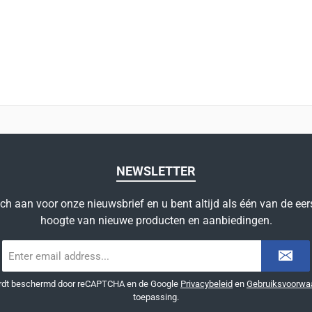
NEWSLETTER
ich aan voor onze nieuwsbrief en u bent altijd als één van de eer
hoogte van nieuwe producten en aanbiedingen.
E-
mailadres
*
ordt beschermd door reCAPTCHA en de Google
Privacybeleid
en
Gebruiksvoorwa
toepassing.