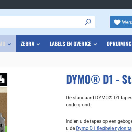
Wens
MO
ZEBRA
LABELS EN OVERIGE
OPRUIMING
DYMO® D1 - St
De standaard DYMO® D1 tapes zi
ondergrond.
Indien u de tapes op een gebog
u de
Dymo D1 flexibele nylon t