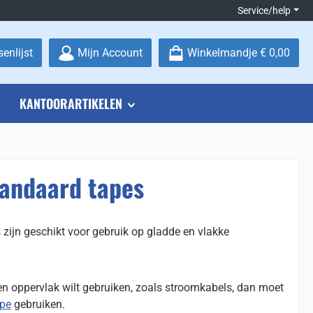
Service/help
Je hebt 0 items op je verlanglijstje
enlijst
Mijn Account
Winkelmandje
€ 0,00
KANTOORARTIKELEN
andaard tapes
jn geschikt voor gebruik op gladde en vlakke
en oppervlak wilt gebruiken, zoals stroomkabels, dan moet
ape
gebruiken.