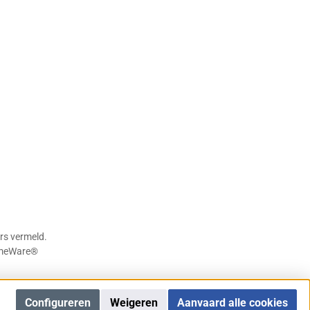
rs vermeld.
meWare®
Configureren
Weigeren
Aanvaard alle cookies