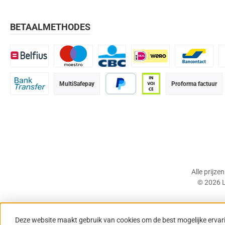
BETAALMETHODES
Belfius
Maestro
CBC
iDEAL | Wero
Bancontact
K
MultiSafepay
Proforma factuur
Bank transfer
PayPal
Op rekening (betaalter
Alle prijze
© 2026 L
Deze website maakt gebruik van cookies om de best mogelijke ervar