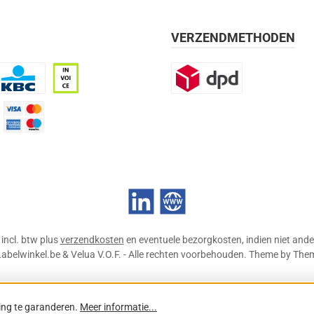
VERZENDMETHODEN
BC
Op rekening, 30 dagen
DPD
mijn 21 dagen)
Credit Card
LinkedIn
Website
n incl. btw plus
verzendkosten
en eventuele bezorgkosten, indien niet ande
abelwinkel.be & Velua V.O.F. - Alle rechten voorbehouden. Theme by
The
ing te garanderen.
Meer informatie...