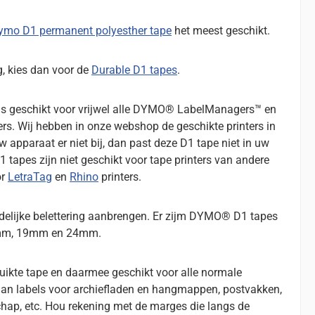
ymo D1 permanent polyesther tape
het meest geschikt.
g, kies dan voor de
Durable D1 tapes
.
 geschikt voor vrijwel alle DYMO® LabelManagers™ en
s. Wij hebben in onze webshop de geschikte printers in
 apparaat er niet bij, dan past deze D1 tape niet in uw
apes zijn niet geschikt voor tape printers van andere
or
LetraTag
en
Rhino
printers.
idelijke belettering aanbrengen. Er zijm DYMO® D1 tapes
2mm, 19mm en 24mm.
ikte tape en daarmee geschikt voor alle normale
 aan labels voor archiefladen en hangmappen, postvakken,
chap, etc. Hou rekening met de marges die langs de