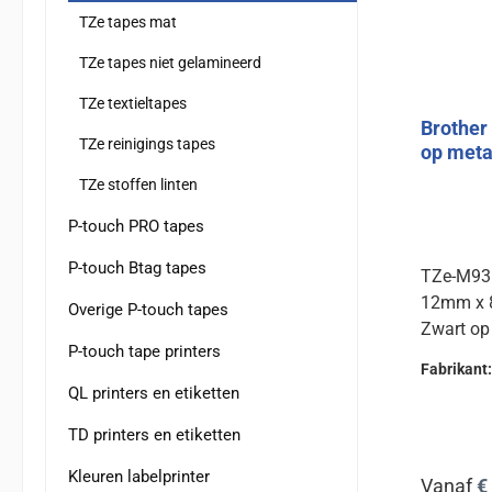
TZe tapes mat
TZe tapes niet gelamineerd
TZe textieltapes
Brothe
TZe reinigings tapes
op meta
TZe stoffen linten
P-touch PRO tapes
P-touch Btag tapes
TZe-M93
12mm x
Overige P-touch tapes
Zwart op
P-touch tape printers
Fabrikant
QL printers en etiketten
TD printers en etiketten
Kleuren labelprinter
Normale 
Vanaf
€