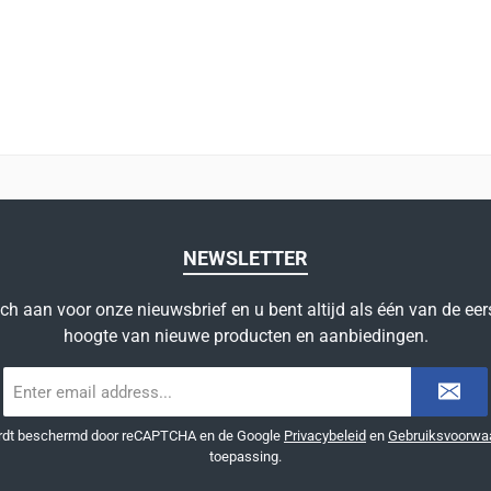
NEWSLETTER
ich aan voor onze nieuwsbrief en u bent altijd als één van de eer
hoogte van nieuwe producten en aanbiedingen.
E-
mailadres
*
ordt beschermd door reCAPTCHA en de Google
Privacybeleid
en
Gebruiksvoorwa
toepassing.