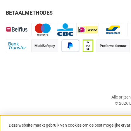
BETAALMETHODES
Belfius
Maestro
CBC
iDEAL | Wero
Bancontact
K
MultiSafepay
Proforma factuur
Bank transfer
PayPal
Op rekening (betaalter
Alle prijze
© 2026 L
Deze website maakt gebruik van cookies om de best mogelijke ervar