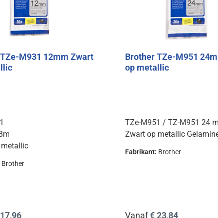
r TZe-M931 12mm Zwart
Brother TZe-M951 24m
llic
op metallic
1
TZe-M951 / TZ-M951 24 
 8m
Zwart op metallic Gelamin
 metallic
Fabrikant:
Brother
:
Brother
prijs:
Normale prijs:
 17,96
Vanaf
€ 23,84