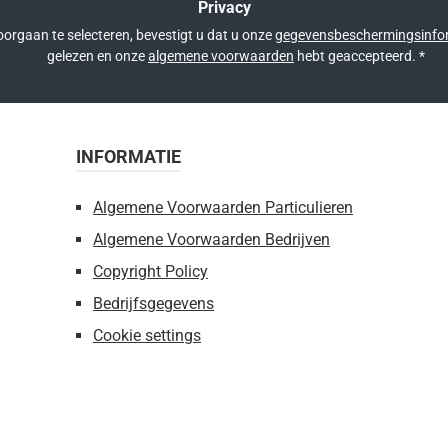
Privacy
orgaan te selecteren, bevestigt u dat u onze
gegevensbeschermingsinfo
gelezen en onze
algemene voorwaarden
hebt geaccepteerd.
*
INFORMATIE
Algemene Voorwaarden Particulieren
Algemene Voorwaarden Bedrijven
Copyright Policy
Bedrijfsgegevens
Cookie settings