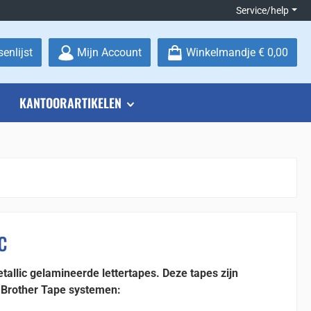
Service/help
Je hebt 0 items op je verlanglijstje
enlijst
Mijn Account
Winkelmandje
€ 0,00
KANTOORARTIKELEN
c
tallic gelamineerde lettertapes. Deze tapes zijn
e Brother Tape systemen: