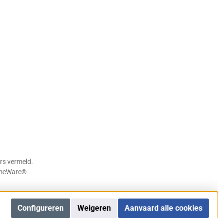
rs vermeld.
meWare®
Configureren
Weigeren
Aanvaard alle cookies