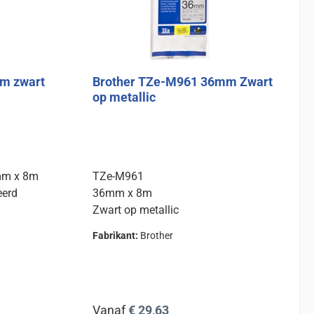
m zwart
Brother TZe-M961 36mm Zwart
op metallic
mm x 8m
TZe-M961
eerd
36mm x 8m
Zwart op metallic
Fabrikant:
Brother
Normale prijs:
Vanaf
€ 29,63