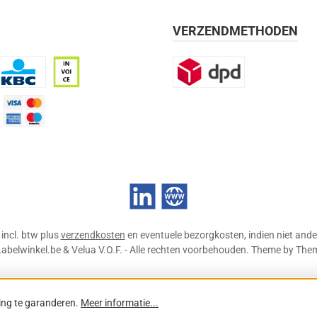
VERZENDMETHODEN
BC
Op rekening, 30 dagen
DPD
mijn 21 dagen)
Credit Card
LinkedIn
Website
n incl. btw plus
verzendkosten
en eventuele bezorgkosten, indien niet ande
abelwinkel.be & Velua V.O.F. - Alle rechten voorbehouden. Theme by
The
ing te garanderen.
Meer informatie...