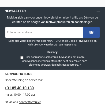
NEWSLETTER
Meldt u zich aan voor onze nieuwsbrief en u bent altijd als één van de
eersten op de hoogte van nieuwe producten en aanbiedingen.
E-
mailadres
*
Deze site wordt beschermd door reCAPTCHA en de Google
Privacybeleid
en
Gebruiksvoorwaarden
zijn van toepassing.
Privacy
Door doorgaan te selecteren, bevestigt u dat u onze
gegevensbeschermingsinformatie
hebt gelezen en onze
algemene voorwaarden
hebt geaccepteerd.
*
SERVICE HOTLINE
Ondersteuning en advies via:
+31 85 40 10 130
ma-vr, 10.00 - 17.00 uur
Of via ons
contactformulier
.