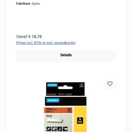
Fabrikant:
Dymo
Normale prijs:
Vanaf
€ 18,76
Prijzen incl. BTW en excl. verzendkosten
Details