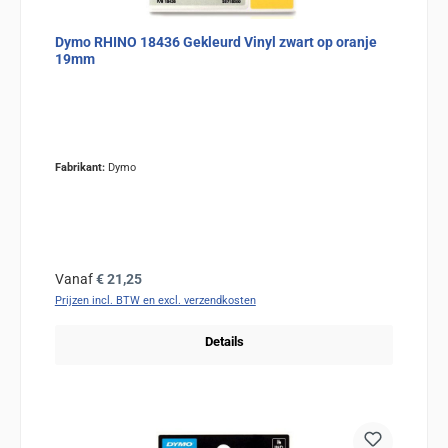
Dymo RHINO 18436 Gekleurd Vinyl zwart op oranje
19mm
Fabrikant:
Dymo
Normale prijs:
Vanaf
€ 21,25
Prijzen incl. BTW en excl. verzendkosten
Details