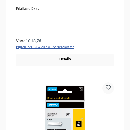
Fabrikant:
Dymo
Normale prijs:
Vanaf
€ 18,76
Prijzen incl. BTW en excl. verzendkosten
Details