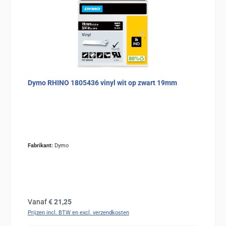
Dymo RHINO 1805436 vinyl wit op zwart 19mm
Fabrikant:
Dymo
Normale prijs:
Vanaf
€ 21,25
Prijzen incl. BTW en excl. verzendkosten