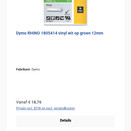
Dymo RHINO 1805414 vinyl wit op groen 12mm
Fabrikant:
Dymo
Normale prijs:
Vanaf
€ 18,76
Prijzen incl. BTW en excl. verzendkosten
Details