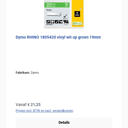
Dymo RHINO 1805420 vinyl wit op groen 19mm
Fabrikant:
Dymo
Normale prijs:
Vanaf
€ 21,25
Prijzen incl. BTW en excl. verzendkosten
Details