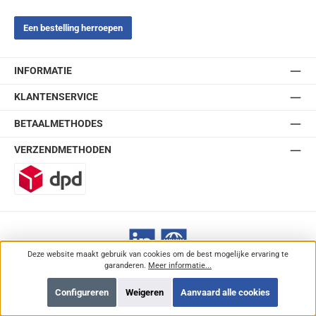
Een bestelling herroepen
INFORMATIE
KLANTENSERVICE
BETAALMETHODES
VERZENDMETHODEN
DPD
LinkedIn
Website
Deze website maakt gebruik van cookies om de best mogelijke ervaring te
garanderen.
Meer informatie...
Bestelprocedure
Betaling en Verzending
Klachten
Retouren
Contact
Configureren
Weigeren
Aanvaard alle cookies
Alle prijzen incl. btw plus
verzendkosten
en eventuele bezorgkosten, indien niet
anders vermeld.