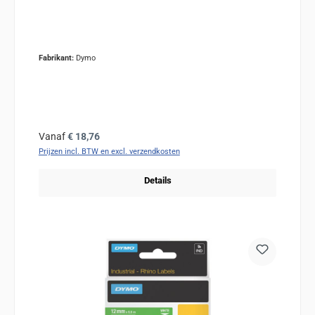
Fabrikant:
Dymo
Normale prijs:
Vanaf
€ 18,76
Prijzen incl. BTW en excl. verzendkosten
Details