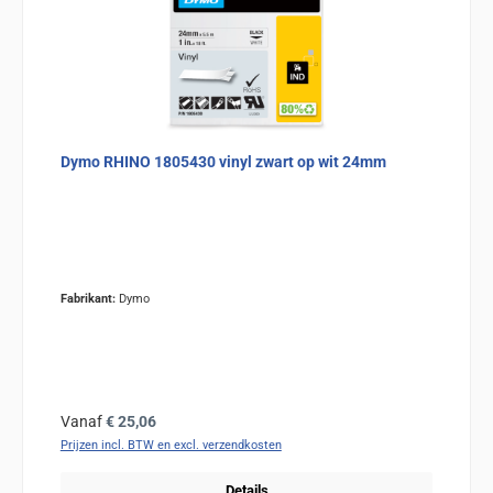
Dymo RHINO 1805430 vinyl zwart op wit 24mm
Fabrikant:
Dymo
Normale prijs:
Vanaf
€ 25,06
Prijzen incl. BTW en excl. verzendkosten
Details