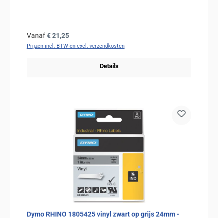
Normale prijs:
Vanaf
€ 21,25
Prijzen incl. BTW en excl. verzendkosten
Details
Dymo RHINO 1805425 vinyl zwart op grijs 24mm -