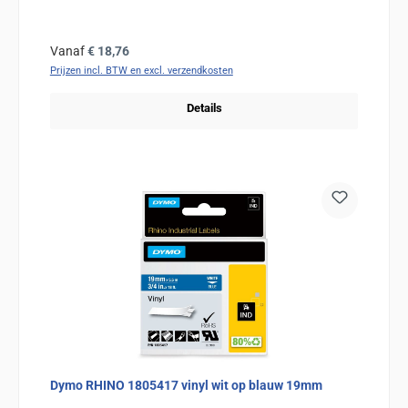
Normale prijs:
Vanaf
€ 18,76
Prijzen incl. BTW en excl. verzendkosten
Details
Dymo RHINO 1805417 vinyl wit op blauw 19mm