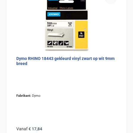
Dymo RHINO 18443 gekleurd vinyl zwart op wit 9mm
breed
Fabrikant:
Dymo
Normale prijs:
Vanaf
€ 17,84