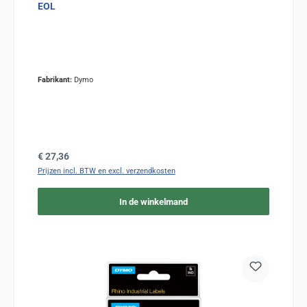
EOL
Fabrikant:
Dymo
Normale prijs:
€ 27,36
Prijzen incl. BTW en excl. verzendkosten
In de winkelmand