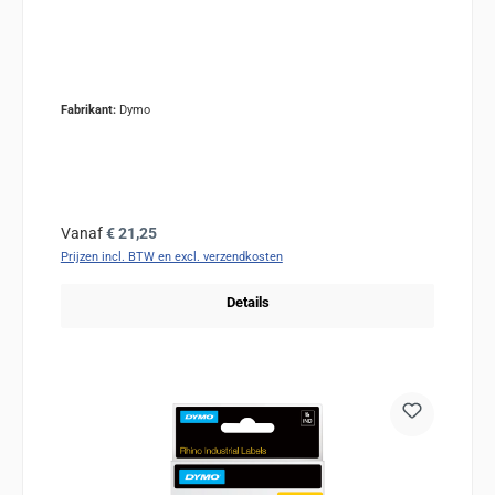
Fabrikant:
Dymo
Normale prijs:
Vanaf
€ 21,25
Prijzen incl. BTW en excl. verzendkosten
Details