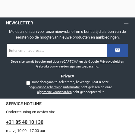
NEWSLETTER
Meldt u zich aan voor onze nieuwsbrief en u bent altijd als één van de
eersten op de hoogte van nieuwe producten en aanbiedingen.
E-
mailadres
*
Deze site wordt beschermd door reCAPTCHA en de Google
Privacybeleid
en
Gebruiksvoorwaarden
zijn van toepassing.
Privacy
Door doorgaan te selecteren, bevestigt u dat u onze
gegevensbeschermingsinformatie
hebt gelezen en onze
algemene voorwaarden
hebt geaccepteerd.
*
SERVICE HOTLINE
Ondersteuning en advies via:
+31 85 40 10 130
ma-vr, 10.00 - 17.00 uur