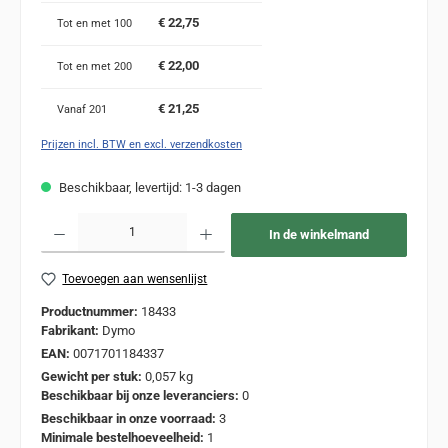
€ 22,75
Tot en met
100
€ 22,00
Tot en met
200
€ 21,25
Vanaf
201
Prijzen incl. BTW en excl. verzendkosten
Beschikbaar, levertijd: 1-3 dagen
Producthoeveelheid: Voer de gewenste hoeveelheid in of gebruik de knoppen om de
In de winkelmand
Toevoegen aan wensenlijst
Productnummer:
18433
Fabrikant:
Dymo
EAN:
0071701184337
Gewicht per stuk:
0,057 kg
Beschikbaar bij onze leveranciers:
0
Beschikbaar in onze voorraad:
3
Minimale bestelhoeveelheid:
1