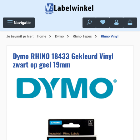
Ga naar de hoofdinhoud
Je hebt 0 items op j
Navigatie
Je bevindt je hier:
Home
Dymo
Rhino Tapes
Rhino Vinyl
Dymo RHINO 18433 Gekleurd Vinyl
zwart op geel 19mm
Sla de afbeeldingengalerij over