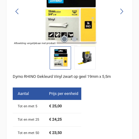
Afbeelding vergelijkbaar met product
Dymo RHINO Gekleurd Vinyl zwart op geel 19mm x 5,5m
Aantal
Prijs per eenheid
€ 25,00
Tot en met
5
€ 24,25
Tot en met
25
€ 23,50
Tot en met
50