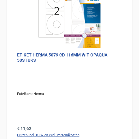
ETIKET HERMA 5079 CD 116MM WIT OPAQUA
50STUKS
Fabrikant:
Herma
Normale prijs:
€ 11,62
Prijzen incl. BTW en excl. verzendkosten