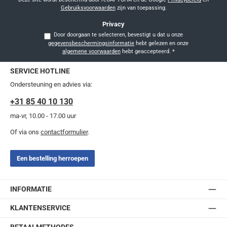
Gebruiksvoorwaarden
zijn van toepassing.
Privacy
Door doorgaan te selecteren, bevestigt u dat u onze
gegevensbeschermingsinformatie
hebt gelezen en onze
algemene voorwaarden
hebt geaccepteerd.
*
SERVICE HOTLINE
Ondersteuning en advies via:
+31 85 40 10 130
ma-vr, 10.00 - 17.00 uur
Of via ons
contactformulier
.
Een bestelling herroepen
INFORMATIE
KLANTENSERVICE