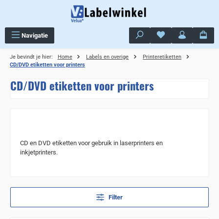
Ga naar de hoofdinhoud
Je hebt 0 items op j
Navigatie
Je bevindt je hier:
Home
Labels en overige
Printeretiketten
CD/DVD etiketten voor printers
CD/DVD etiketten voor printers
CD en DVD etiketten voor gebruik in laserprinters en
inkjetprinters.
Filter