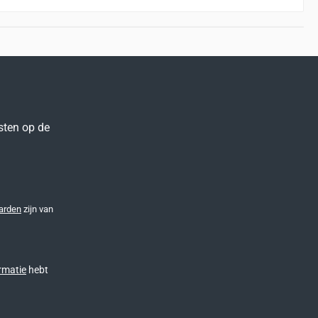
sten op de
arden
zijn van
rmatie
hebt