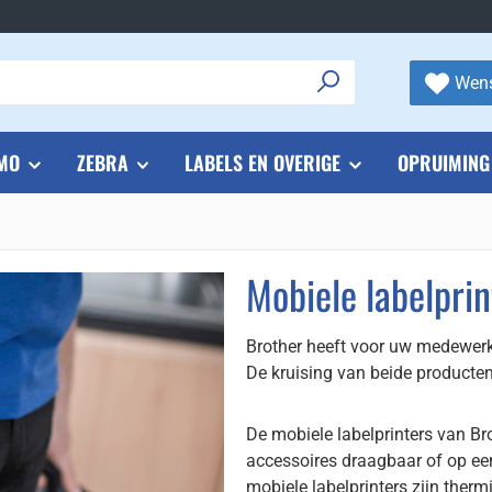
Wens
MO
ZEBRA
LABELS EN OVERIGE
OPRUIMING
Mobiele labelprin
Brother heeft voor uw medewerke
De kruising van beide producten 
De mobiele labelprinters van Br
accessoires draagbaar of op ee
mobiele labelprinters zijn therm