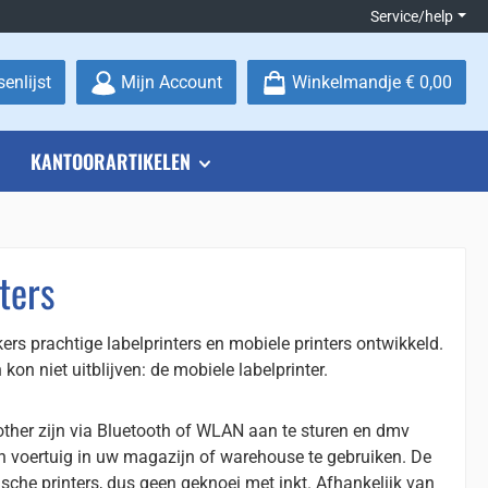
Service/help
Je hebt 0 items op je verlanglijstje
enlijst
Mijn Account
Winkelmandje
€ 0,00
KANTOORARTIKELEN
ters
rs prachtige labelprinters en mobiele printers ontwikkeld.
kon niet uitblijven: de mobiele labelprinter.
other zijn via Bluetooth of WLAN aan te sturen en dmv
n voertuig in uw magazijn of warehouse te gebruiken. De
ische printers, dus geen geknoei met inkt. Afhankelijk van