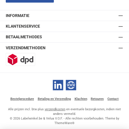
INFORMATIE
KLANTENSERVICE
BETAALMETHODES
VERZENDMETHODEN
DPD
LinkedIn
Website
Bestelprocedure
Betaling en Verzending
Klachten
Retouren
Contact
Alle prijzen incl. btw plus
verzendkosten
en eventuele bezorgkosten, indien niet
anders vermeld.
© 2026 Labelwinkel.be & Velua V.O.F. - Alle rechten voorbehouden. Theme by
ThemeWare®