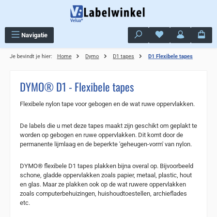
Ga naar de hoofdinhoud
Je hebt 0 items op j
Navigatie
Je bevindt je hier:
Home
Dymo
D1 tapes
D1 Flexibele tapes
DYMO® D1 - Flexibele tapes
Flexibele nylon tape voor gebogen en de wat ruwe oppervlakken.
De labels die u met deze tapes maakt zijn geschikt om geplakt te
worden op gebogen en ruwe oppervlakken. Dit komt door de
permanente lijmlaag en de beperkte 'geheugen-vorm' van nylon.
DYMO® flexibele D1 tapes plakken bijna overal op. Bijvoorbeeld
schone, gladde oppervlakken zoals papier, metaal, plastic, hout
en glas. Maar ze plakken ook op de wat ruwere oppervlakken
zoals computerbehuizingen, huishoudtoestellen, archieflades
etc.