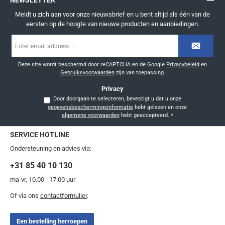
NEWSLETTER
Meldt u zich aan voor onze nieuwsbrief en u bent altijd als één van de
eersten op de hoogte van nieuwe producten en aanbiedingen.
E-
mailadres
*
Deze site wordt beschermd door reCAPTCHA en de Google
Privacybeleid
en
Gebruiksvoorwaarden
zijn van toepassing.
Privacy
Door doorgaan te selecteren, bevestigt u dat u onze
gegevensbeschermingsinformatie
hebt gelezen en onze
algemene voorwaarden
hebt geaccepteerd.
*
SERVICE HOTLINE
Ondersteuning en advies via:
+31 85 40 10 130
ma-vr, 10.00 - 17.00 uur
Of via ons
contactformulier
.
Een bestelling herroepen