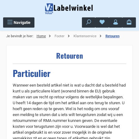
Ga naar de hoofdinhoud
Je hebt 0 items op j
Navigatie
Je bevindt je hier:
Home
Footer
Klantenservice
Retouren
Retouren
Particulier
Wanneer een besteld artikel niet is wat u dacht dat u besteld had
kunt u als particuliere klant (wonend binnen de EU) gebruik
maken van uw recht op retour volgens de wettelijke bepalingen.
U heeft 14 dagen de tijd om het artikel aan ons terug te sturen. U
hoeft geen reden op te geven. Wel is het nodig om ons vooraf
een melding te sturen dat u iets wilt terugsturen zodat wij u een
retournummer of RMA nummer kunnen geven.
De eventuele
kosten voor terugsturen zijn voor u. Voorwaarde is wel dat het
artikel ongebruikt is en voor zover mogelijk in de originele
verpakking zit en er geen tapes of etiketten gebruikt zijn.