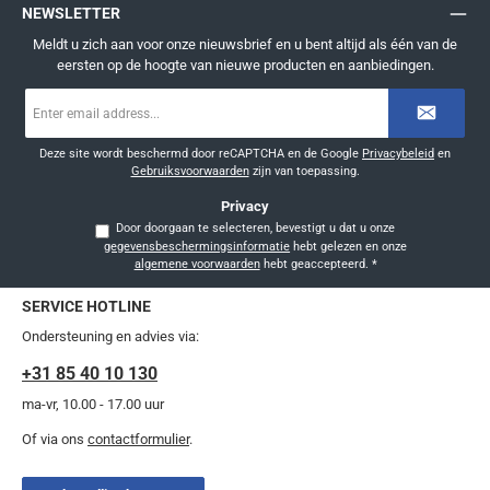
NEWSLETTER
Meldt u zich aan voor onze nieuwsbrief en u bent altijd als één van de
eersten op de hoogte van nieuwe producten en aanbiedingen.
E-
mailadres
*
Deze site wordt beschermd door reCAPTCHA en de Google
Privacybeleid
en
Gebruiksvoorwaarden
zijn van toepassing.
Privacy
Door doorgaan te selecteren, bevestigt u dat u onze
gegevensbeschermingsinformatie
hebt gelezen en onze
algemene voorwaarden
hebt geaccepteerd.
*
SERVICE HOTLINE
Ondersteuning en advies via:
+31 85 40 10 130
ma-vr, 10.00 - 17.00 uur
Of via ons
contactformulier
.