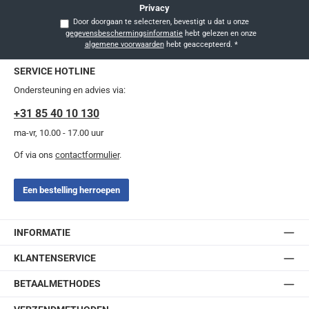
Privacy
Door doorgaan te selecteren, bevestigt u dat u onze
gegevensbeschermingsinformatie
hebt gelezen en onze
algemene voorwaarden
hebt geaccepteerd.
*
SERVICE HOTLINE
Ondersteuning en advies via:
+31 85 40 10 130
ma-vr, 10.00 - 17.00 uur
Of via ons
contactformulier
.
Een bestelling herroepen
INFORMATIE
KLANTENSERVICE
BETAALMETHODES