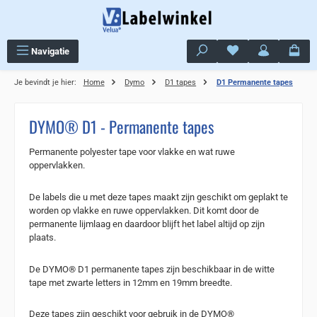
Ga naar de hoofdinhoud
Je hebt 0 items op j
Navigatie
Je bevindt je hier:
Home
Dymo
D1 tapes
D1 Permanente tapes
DYMO® D1 - Permanente tapes
Permanente polyester tape voor vlakke en wat ruwe
oppervlakken.
De labels die u met deze tapes maakt zijn geschikt om geplakt te
worden op vlakke en ruwe oppervlakken. Dit komt door de
permanente lijmlaag en daardoor blijft het label altijd op zijn
plaats.
De DYMO® D1 permanente tapes zijn beschikbaar in de witte
tape met zwarte letters in 12mm en 19mm breedte.
Deze tapes zijn geschikt voor gebruik in de DYMO®