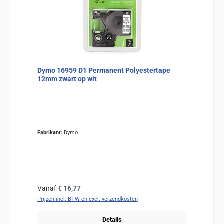
Dymo 16959 D1 Permanent Polyestertape
12mm zwart op wit
Fabrikant:
Dymo
Normale prijs:
Vanaf
€ 16,77
Prijzen incl. BTW en excl. verzendkosten
Details