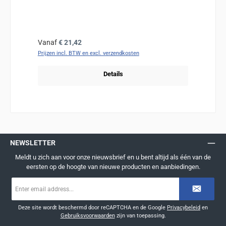
Normale prijs:
Vanaf
€ 21,42
Prijzen incl. BTW en excl. verzendkosten
Details
NEWSLETTER
Meldt u zich aan voor onze nieuwsbrief en u bent altijd als één van de
eersten op de hoogte van nieuwe producten en aanbiedingen.
E-
mailadres
*
Deze site wordt beschermd door reCAPTCHA en de Google
Privacybeleid
en
Gebruiksvoorwaarden
zijn van toepassing.