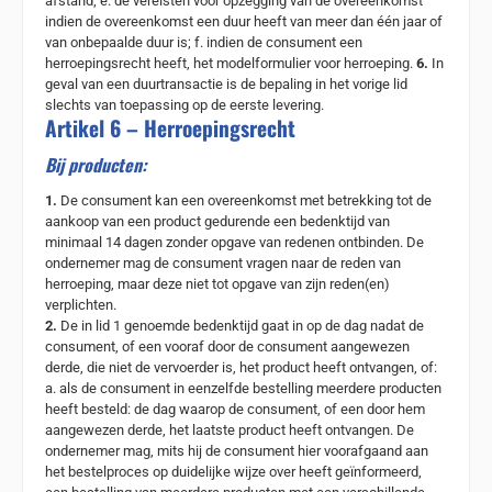
afstand; e. de vereisten voor opzegging van de overeenkomst
indien de overeenkomst een duur heeft van meer dan één jaar of
van onbepaalde duur is; f. indien de consument een
herroepingsrecht heeft, het modelformulier voor herroeping.
6.
In
geval van een duurtransactie is de bepaling in het vorige lid
slechts van toepassing op de eerste levering.
Artikel 6 – Herroepingsrecht
Bij producten:
1.
De consument kan een overeenkomst met betrekking tot de
aankoop van een product gedurende een bedenktijd van
minimaal 14 dagen zonder opgave van redenen ontbinden. De
ondernemer mag de consument vragen naar de reden van
herroeping, maar deze niet tot opgave van zijn reden(en)
verplichten.
2.
De in lid 1 genoemde bedenktijd gaat in op de dag nadat de
consument, of een vooraf door de consument aangewezen
derde, die niet de vervoerder is, het product heeft ontvangen, of:
a. als de consument in eenzelfde bestelling meerdere producten
heeft besteld: de dag waarop de consument, of een door hem
aangewezen derde, het laatste product heeft ontvangen. De
ondernemer mag, mits hij de consument hier voorafgaand aan
het bestelproces op duidelijke wijze over heeft geïnformeerd,