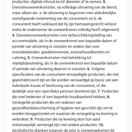
producten, digitale inhoud en/of diensten af te nemen;
3.
Dienstenovereenkomsten, na volledige uitvoering van de dienst,
maar alleen als: a. de uitvoering is begonnen met uitdrukkelijke
voorafgaande instemming van de consument; en b. de
consument heeft verklaard dat hij zijn herroepingsrecht verliest
zodra de ondernemer de overeenkomst volledig heeft uitgevoerd;
4.
Dienstenovereenkomsten voor terbeschikkingstelling van
accommodatie, als in de overeenkomst een bepaalde datum of
periode van uitvoering is voorzien en anders dan voor
woondoeleinden, goederenvervoer, autoverhuurdiensten en
catering;
5.
Overeenkomsten met betrekking tot
vrijetijdsbesteding, als in de overeenkomst een bepaalde datum
of periode van uitvoering daarvan is voorzien;
6.
Volgens
specificaties van de consument vervaardigde producten, die niet
geprefabriceerd zijn en die worden vervaardigd op basis van een
individuele keuze of beslissing van de consument, of die
duidelijk voor een specifieke persoon bestemd zijn;
7.
Producten
die snel bederven of een beperkte houdbaarheid hebben;
8.
Verzegelde producten die om redenen van
gezondheidsbescherming of hygiëne niet geschikt zijn om te
worden teruggezonden en waarvan de verzegeling na levering is
verbroken;
9.
Producten die na levering door hun aard
onherroepelijk vermengd zijn met andere producten;
10.
Alcoholische dranken waarvan de prijs is overeengekomen bij