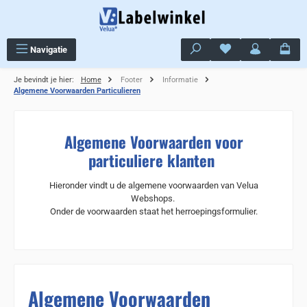
Ga naar de hoofdinhoud
Je hebt 0 items op j
Navigatie
Je bevindt je hier:
Home
Footer
Informatie
Algemene Voorwaarden Particulieren
Algemene Voorwaarden voor
particuliere klanten
Hieronder vindt u de algemene voorwaarden van Velua
Webshops.
Onder de voorwaarden staat het herroepingsformulier.
Algemene Voorwaarden