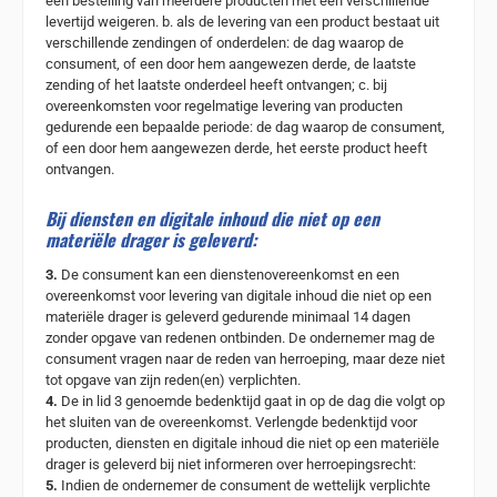
een bestelling van meerdere producten met een verschillende
levertijd weigeren. b. als de levering van een product bestaat uit
verschillende zendingen of onderdelen: de dag waarop de
consument, of een door hem aangewezen derde, de laatste
zending of het laatste onderdeel heeft ontvangen; c. bij
overeenkomsten voor regelmatige levering van producten
gedurende een bepaalde periode: de dag waarop de consument,
of een door hem aangewezen derde, het eerste product heeft
ontvangen.
Bij diensten en digitale inhoud die niet op een
materiële drager is geleverd:
3.
De consument kan een dienstenovereenkomst en een
overeenkomst voor levering van digitale inhoud die niet op een
materiële drager is geleverd gedurende minimaal 14 dagen
zonder opgave van redenen ontbinden. De ondernemer mag de
consument vragen naar de reden van herroeping, maar deze niet
tot opgave van zijn reden(en) verplichten.
4.
De in lid 3 genoemde bedenktijd gaat in op de dag die volgt op
het sluiten van de overeenkomst. Verlengde bedenktijd voor
producten, diensten en digitale inhoud die niet op een materiële
drager is geleverd bij niet informeren over herroepingsrecht:
5.
Indien de ondernemer de consument de wettelijk verplichte