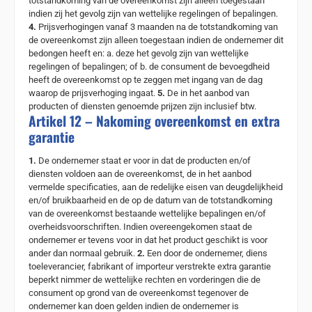
totstandkoming van de overeenkomst zijn alleen toegestaan
indien zij het gevolg zijn van wettelijke regelingen of bepalingen.
4.
Prijsverhogingen vanaf 3 maanden na de totstandkoming van
de overeenkomst zijn alleen toegestaan indien de ondernemer dit
bedongen heeft en: a. deze het gevolg zijn van wettelijke
regelingen of bepalingen; of b. de consument de bevoegdheid
heeft de overeenkomst op te zeggen met ingang van de dag
waarop de prijsverhoging ingaat.
5.
De in het aanbod van
producten of diensten genoemde prijzen zijn inclusief btw.
Artikel 12 – Nakoming overeenkomst en extra
garantie
1.
De ondernemer staat er voor in dat de producten en/of
diensten voldoen aan de overeenkomst, de in het aanbod
vermelde specificaties, aan de redelijke eisen van deugdelijkheid
en/of bruikbaarheid en de op de datum van de totstandkoming
van de overeenkomst bestaande wettelijke bepalingen en/of
overheidsvoorschriften. Indien overeengekomen staat de
ondernemer er tevens voor in dat het product geschikt is voor
ander dan normaal gebruik.
2.
Een door de ondernemer, diens
toeleverancier, fabrikant of importeur verstrekte extra garantie
beperkt nimmer de wettelijke rechten en vorderingen die de
consument op grond van de overeenkomst tegenover de
ondernemer kan doen gelden indien de ondernemer is