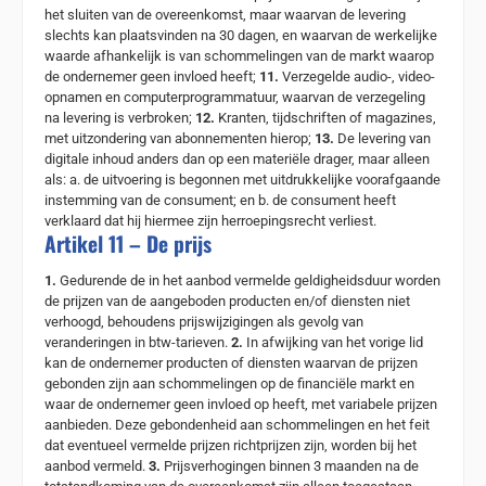
het sluiten van de overeenkomst, maar waarvan de levering
slechts kan plaatsvinden na 30 dagen, en waarvan de werkelijke
waarde afhankelijk is van schommelingen van de markt waarop
de ondernemer geen invloed heeft;
11.
Verzegelde audio-, video-
opnamen en computerprogrammatuur, waarvan de verzegeling
na levering is verbroken;
12.
Kranten, tijdschriften of magazines,
met uitzondering van abonnementen hierop;
13.
De levering van
digitale inhoud anders dan op een materiële drager, maar alleen
als: a. de uitvoering is begonnen met uitdrukkelijke voorafgaande
instemming van de consument; en b. de consument heeft
verklaard dat hij hiermee zijn herroepingsrecht verliest.
Artikel 11 – De prijs
1.
Gedurende de in het aanbod vermelde geldigheidsduur worden
de prijzen van de aangeboden producten en/of diensten niet
verhoogd, behoudens prijswijzigingen als gevolg van
veranderingen in btw-tarieven.
2.
In afwijking van het vorige lid
kan de ondernemer producten of diensten waarvan de prijzen
gebonden zijn aan schommelingen op de financiële markt en
waar de ondernemer geen invloed op heeft, met variabele prijzen
aanbieden. Deze gebondenheid aan schommelingen en het feit
dat eventueel vermelde prijzen richtprijzen zijn, worden bij het
aanbod vermeld.
3.
Prijsverhogingen binnen 3 maanden na de