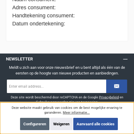
Adres consument:
Handtekening consument:
Datum ondertekening:
NEWSLETTER
Meldt u zich aan voor onze nieuwsbrief en u bent altijd als één van de
eersten op de hoogte van nieuwe producten en aanbiedingen.
E-
mailadres
*
Deze site wordt beschermd door reCAPTCHA en de Google
Privacybeleid
en
Gebruiksvoorwaarden
zijn van toepassing.
Deze website maakt gebruik van cookies om de best mogelijke ervaring te
Privacy
garanderen.
Meer informatie...
Door doorgaan te selecteren, bevestigt u dat u onze
gegevensbeschermingsinformatie
hebt gelezen en onze
Configureren
Weigeren
Aanvaard alle cookies
algemene voorwaarden
hebt geaccepteerd.
*