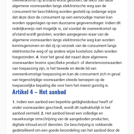
overeenkomst op afstand wordt gesloten, de tekst van deze
algemene voorwaarden langs elektronische weg aan de
consument ter beschikking worden gesteld op zodanige wijze
dat deze door de consument op een eenvoudige manier kan
worden opgeslagen op een duurzame gegevensdrager. Indien dit
redelijkerwijs niet mogelijk is, zal voordat de overeenkomst op
afstand wordt gesloten, worden aangegeven waar van de
algemene voorwaarden langs elektronische weg kan worden
kennisgenomen en dat zij op verzoek van de consument langs
elektronische weg of op andere wijze kosteloos zullen worden
toegezonden.
4.
Voor het geval dat naast deze algemene
voorwaarden tevens specifieke product- of dienstenvoorwaarden
van toepassing zijn, is het tweede en derde lid van
overeenkomstige toepassing en kan de consument zich in geval
van tegenstrijdige voorwaarden steeds beroepen op de
toepasselijke bepaling die voor hem het meest gunstig is.
Artikel 4 – Het aanbod
1.
Indien een aanbod een beperkte geldigheidsduur heeft of
onder voorwaarden geschiedt, wordt dit nadrukkelijk in het
aanbod vermeld.
2.
Het aanbod bevat een volledige en
nauwkeurige omschrijving van de aangeboden producten,
digitale inhoud en/of diensten. De beschrijving is voldoende
gedetailleerd om een goede beoordeling van het aanbod door de