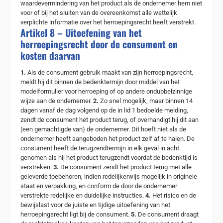
waardevermindering van het product als de ondernemer hem niet
voor of bij het sluiten van de overeenkomst alle wettelijk
verplichte informatie over het herroepingsrecht heeft verstrekt.
Artikel 8 – Uitoefening van het
herroepingsrecht door de consument en
kosten daarvan
1.
Als de consument gebruik maakt van zijn herroepingsrecht,
meldt hij dit binnen de bedenktermijn door middel van het
modelformulier voor herroeping of op andere ondubbelzinnige
wijze aan de ondernemer.
2.
Zo snel mogelijk, maar binnen 14
dagen vanaf de dag volgend op de in lid 1 bedoelde melding,
zendt de consument het product terug, of overhandigt hij dit aan
(een gemachtigde van) de ondernemer. Dit hoeft niet als de
ondernemer heeft aangeboden het product zelf af te halen. De
consument heeft de terugzendtermijn in elk geval in acht
genomen als hij het product terugzendt voordat de bedenktijd is
verstreken.
3.
De consument zendt het product terug met alle
geleverde toebehoren, indien redelijkerwijs mogelijk in originele
staat en verpakking, en conform de door de ondernemer
verstrekte redelijke en duidelijke instructies.
4.
Het risico en de
bewijslast voor de juiste en tijdige uitoefening van het
herroepingsrecht ligt bij de consument.
5.
De consument draagt