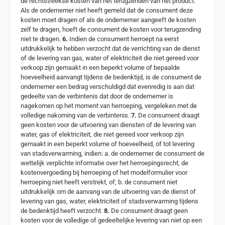
de rechtstreekse kosten van het terugzenden van het product.
Als de ondernemer niet heeft gemeld dat de consument deze
kosten moet dragen of als de ondernemer aangeeft de kosten
zelf te dragen, hoeft de consument de kosten voor terugzending
niet te dragen.
6.
Indien de consument herroept na eerst
uitdrukkelijk te hebben verzocht dat de verrichting van de dienst
of de levering van gas, water of elektriciteit die niet gereed voor
verkoop zijn gemaakt in een beperkt volume of bepaalde
hoeveelheid aanvangt tijdens de bedenktijd, is de consument de
ondernemer een bedrag verschuldigd dat evenredig is aan dat
gedeelte van de verbintenis dat door de ondernemer is
nagekomen op het moment van herroeping, vergeleken met de
volledige nakoming van de verbintenis.
7.
De consument draagt
geen kosten voor de uitvoering van diensten of de levering van
water, gas of elektriciteit, die niet gereed voor verkoop zijn
gemaakt in een beperkt volume of hoeveelheid, of tot levering
van stadsverwarming, indien: a. de ondernemer de consument de
wettelijk verplichte informatie over het herroepingsrecht, de
kostenvergoeding bij herroeping of het modelformulier voor
herroeping niet heeft verstrekt, of; b. de consument niet
uitdrukkelijk om de aanvang van de uitvoering van de dienst of
levering van gas, water, elektriciteit of stadsverwarming tijdens
de bedenktijd heeft verzocht.
8.
De consument draagt geen
kosten voor de volledige of gedeeltelijke levering van niet op een