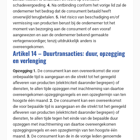
schadevergoeding.
4.
Na ontbinding conform het vorige lid zal de
ondernemer het bedrag dat de consument betaald heeft
onverwijld terugbetalen.
5.
Het risico van beschadiging en/of
vermissing van producten berust bij de ondernemer tot het
moment van bezorging aan de consument of een vooraf
aangewezen en aan de ondernemer bekend gemaakte
vertegenwoordiger, tenzij uitdrukkelijk anders is
overeengekomen.
Artikel 14 – Duurtransacties: duur, opzegging
en verlenging
Opzegging:
1.
De consument kan een overeenkomst die voor
onbepaalde tijd is aangegaan en die strekt tot het geregeld
afleveren van producten (elektriciteit daaronder begrepen) of
diensten, te allen tijde opzeggen met inachtneming van daartoe
overeengekomen opzeggingsregels en een opzegtermijn van ten
hoogste één maand.
2.
De consument kan een overeenkomst
die voor bepaalde tijd is aangegaan en die strekt tot het geregeld
afleveren van producten (elektriciteit daaronder begrepen) of
diensten, te allen tijde tegen het einde van de bepaalde duur
opzeggen met inachtneming van daartoe overeengekomen
opzeggingsregels en een opzegtermijn van ten hoogste één
maand.
3.
De consument kan de in de vorige leden genoemde