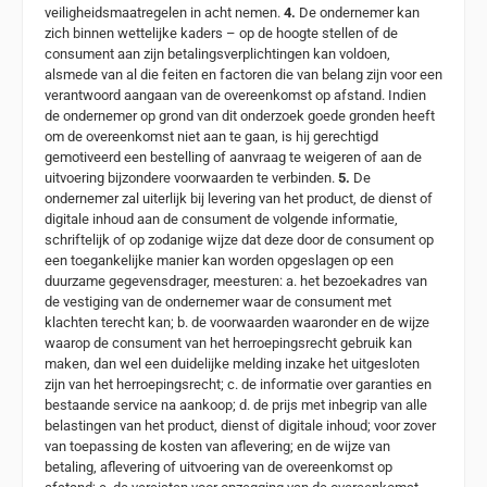
veiligheidsmaatregelen in acht nemen.
4.
De ondernemer kan
zich binnen wettelijke kaders – op de hoogte stellen of de
consument aan zijn betalingsverplichtingen kan voldoen,
alsmede van al die feiten en factoren die van belang zijn voor een
verantwoord aangaan van de overeenkomst op afstand. Indien
de ondernemer op grond van dit onderzoek goede gronden heeft
om de overeenkomst niet aan te gaan, is hij gerechtigd
gemotiveerd een bestelling of aanvraag te weigeren of aan de
uitvoering bijzondere voorwaarden te verbinden.
5.
De
ondernemer zal uiterlijk bij levering van het product, de dienst of
digitale inhoud aan de consument de volgende informatie,
schriftelijk of op zodanige wijze dat deze door de consument op
een toegankelijke manier kan worden opgeslagen op een
duurzame gegevensdrager, meesturen: a. het bezoekadres van
de vestiging van de ondernemer waar de consument met
klachten terecht kan; b. de voorwaarden waaronder en de wijze
waarop de consument van het herroepingsrecht gebruik kan
maken, dan wel een duidelijke melding inzake het uitgesloten
zijn van het herroepingsrecht; c. de informatie over garanties en
bestaande service na aankoop; d. de prijs met inbegrip van alle
belastingen van het product, dienst of digitale inhoud; voor zover
van toepassing de kosten van aflevering; en de wijze van
betaling, aflevering of uitvoering van de overeenkomst op