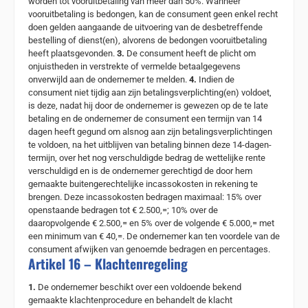
worden tot vooruitbetaling van meer dan 50%. Wanneer
vooruitbetaling is bedongen, kan de consument geen enkel recht
doen gelden aangaande de uitvoering van de desbetreffende
bestelling of dienst(en), alvorens de bedongen vooruitbetaling
heeft plaatsgevonden.
3.
De consument heeft de plicht om
onjuistheden in verstrekte of vermelde betaalgegevens
onverwijld aan de ondernemer te melden.
4.
Indien de
consument niet tijdig aan zijn betalingsverplichting(en) voldoet,
is deze, nadat hij door de ondernemer is gewezen op de te late
betaling en de ondernemer de consument een termijn van 14
dagen heeft gegund om alsnog aan zijn betalingsverplichtingen
te voldoen, na het uitblijven van betaling binnen deze 14-dagen-
termijn, over het nog verschuldigde bedrag de wettelijke rente
verschuldigd en is de ondernemer gerechtigd de door hem
gemaakte buitengerechtelijke incassokosten in rekening te
brengen. Deze incassokosten bedragen maximaal: 15% over
openstaande bedragen tot € 2.500,=; 10% over de
daaropvolgende € 2.500,= en 5% over de volgende € 5.000,= met
een minimum van € 40,=. De ondernemer kan ten voordele van de
consument afwijken van genoemde bedragen en percentages.
Artikel 16 – Klachtenregeling
1.
De ondernemer beschikt over een voldoende bekend
gemaakte klachtenprocedure en behandelt de klacht