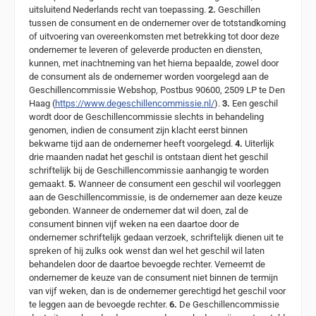
uitsluitend Nederlands recht van toepassing.
2.
Geschillen
tussen de consument en de ondernemer over de totstandkoming
of uitvoering van overeenkomsten met betrekking tot door deze
ondernemer te leveren of geleverde producten en diensten,
kunnen, met inachtneming van het hierna bepaalde, zowel door
de consument als de ondernemer worden voorgelegd aan de
Geschillencommissie Webshop, Postbus 90600, 2509 LP te Den
Haag (
https://www.degeschillencommissie.nl/
).
3.
Een geschil
wordt door de Geschillencommissie slechts in behandeling
genomen, indien de consument zijn klacht eerst binnen
bekwame tijd aan de ondernemer heeft voorgelegd.
4.
Uiterlijk
drie maanden nadat het geschil is ontstaan dient het geschil
schriftelijk bij de Geschillencommissie aanhangig te worden
gemaakt.
5.
Wanneer de consument een geschil wil voorleggen
aan de Geschillencommissie, is de ondernemer aan deze keuze
gebonden. Wanneer de ondernemer dat wil doen, zal de
consument binnen vijf weken na een daartoe door de
ondernemer schriftelijk gedaan verzoek, schriftelijk dienen uit te
spreken of hij zulks ook wenst dan wel het geschil wil laten
behandelen door de daartoe bevoegde rechter. Verneemt de
ondernemer de keuze van de consument niet binnen de termijn
van vijf weken, dan is de ondernemer gerechtigd het geschil voor
te leggen aan de bevoegde rechter.
6.
De Geschillencommissie