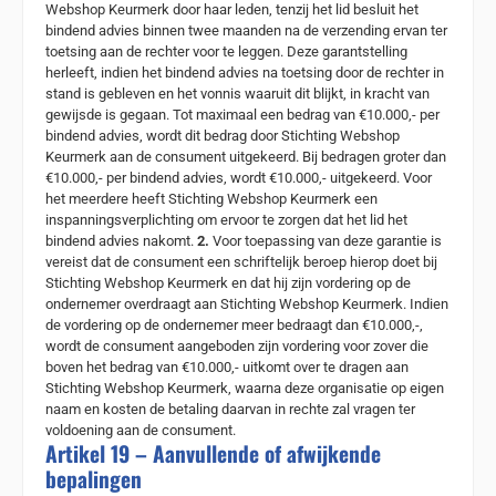
Webshop Keurmerk door haar leden, tenzij het lid besluit het
bindend advies binnen twee maanden na de verzending ervan ter
toetsing aan de rechter voor te leggen. Deze garantstelling
herleeft, indien het bindend advies na toetsing door de rechter in
stand is gebleven en het vonnis waaruit dit blijkt, in kracht van
gewijsde is gegaan. Tot maximaal een bedrag van €10.000,- per
bindend advies, wordt dit bedrag door Stichting Webshop
Keurmerk aan de consument uitgekeerd. Bij bedragen groter dan
€10.000,- per bindend advies, wordt €10.000,- uitgekeerd. Voor
het meerdere heeft Stichting Webshop Keurmerk een
inspanningsverplichting om ervoor te zorgen dat het lid het
bindend advies nakomt.
2.
Voor toepassing van deze garantie is
vereist dat de consument een schriftelijk beroep hierop doet bij
Stichting Webshop Keurmerk en dat hij zijn vordering op de
ondernemer overdraagt aan Stichting Webshop Keurmerk. Indien
de vordering op de ondernemer meer bedraagt dan €10.000,-,
wordt de consument aangeboden zijn vordering voor zover die
boven het bedrag van €10.000,- uitkomt over te dragen aan
Stichting Webshop Keurmerk, waarna deze organisatie op eigen
naam en kosten de betaling daarvan in rechte zal vragen ter
voldoening aan de consument.
Artikel 19 – Aanvullende of afwijkende
bepalingen