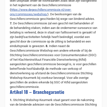
doet uitspraak onder de voorwaarden zoals deze zijn vastgesteld
in het reglement van de Geschillencommissie
(
https://www.degeschillencommissie.nl/over-
ons/commissies/webshop/
). De beslissingen van de
Geschillencommissie geschieden bij wege van bindend advies.
7.
De Geschillencommissie zal een geschil niet behandelen of
de behandeling staken, indien aan de ondernemer surseance van
betaling is verleend, deze in staat van faillissement is geraakt of
zijn bedrijfsactiviteiten feitelijk heeft beëindigd, voordat een
geschil door de commissie op de zitting is behandeld en een
einduitspraak is gewezen.
8.
Indien naast de
Geschillencommissie Webshop een andere erkende of bij de
Stichting Geschillencommissies voor Consumentenzaken (SGC)
of het Klachteninstituut Financiële Dienstverlening (Kifid)
aangesloten geschillencommissie bevoegd is, is voor geschillen
betreffende hoofdzakelijk de methode van verkoop of
dienstverlening op afstand de Geschillencommissie Stichting
Webshop Keurmerk bij voorkeur bevoegd. Voor alle overige
geschillen de andere erkende bij SGC of Kifid aangesloten
geschillencommissie.
Artikel 18 – Branchegarantie
1.
Stichting Webshop Keurmerk staat garant voor de nakoming
van de bindende adviezen van de Geschillencommissie Stichting