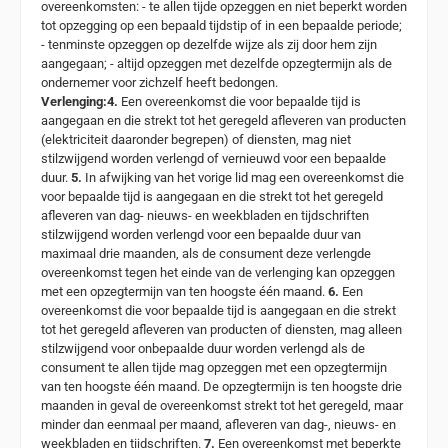
overeenkomsten: - te allen tijde opzeggen en niet beperkt worden
tot opzegging op een bepaald tijdstip of in een bepaalde periode;
- tenminste opzeggen op dezelfde wijze als zij door hem zijn
aangegaan; - altijd opzeggen met dezelfde opzegtermijn als de
ondernemer voor zichzelf heeft bedongen.
Verlenging:
4.
Een overeenkomst die voor bepaalde tijd is
aangegaan en die strekt tot het geregeld afleveren van producten
(elektriciteit daaronder begrepen) of diensten, mag niet
stilzwijgend worden verlengd of vernieuwd voor een bepaalde
duur.
5.
In afwijking van het vorige lid mag een overeenkomst die
voor bepaalde tijd is aangegaan en die strekt tot het geregeld
afleveren van dag- nieuws- en weekbladen en tijdschriften
stilzwijgend worden verlengd voor een bepaalde duur van
maximaal drie maanden, als de consument deze verlengde
overeenkomst tegen het einde van de verlenging kan opzeggen
met een opzegtermijn van ten hoogste één maand.
6.
Een
overeenkomst die voor bepaalde tijd is aangegaan en die strekt
tot het geregeld afleveren van producten of diensten, mag alleen
stilzwijgend voor onbepaalde duur worden verlengd als de
consument te allen tijde mag opzeggen met een opzegtermijn
van ten hoogste één maand. De opzegtermijn is ten hoogste drie
maanden in geval de overeenkomst strekt tot het geregeld, maar
minder dan eenmaal per maand, afleveren van dag-, nieuws- en
weekbladen en tijdschriften.
7.
Een overeenkomst met beperkte