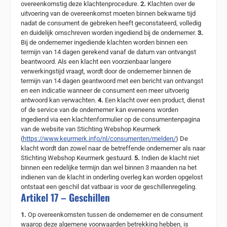
overeenkomstig deze klachtenprocedure.
2.
Klachten over de
uitvoering van de overeenkomst moeten binnen bekwame tijd
nadat de consument de gebreken heeft geconstateerd, volledig
en duidelijk omschreven worden ingediend bij de ondernemer.
3.
Bij de ondernemer ingediende klachten worden binnen een
termijn van 14 dagen gerekend vanaf de datum van ontvangst
beantwoord. Als een klacht een voorzienbaar langere
verwerkingstijd vraagt, wordt door de ondernemer binnen de
termijn van 14 dagen geantwoord met een bericht van ontvangst
en een indicatie wanneer de consument een meer uitvoerig
antwoord kan verwachten.
4.
Een klacht over een product, dienst
of de service van de ondernemer kan eveneens worden
ingediend via een klachtenformulier op de consumentenpagina
van de website van Stichting Webshop Keurmerk
(
https://www.keurmerk.info/nl/consumenten/melden/
) De
klacht wordt dan zowel naar de betreffende ondernemer als naar
Stichting Webshop Keurmerk gestuurd.
5.
Indien de klacht niet
binnen een redelijke termijn dan wel binnen 3 maanden na het
indienen van de klacht in onderling overleg kan worden opgelost
ontstaat een geschil dat vatbaar is voor de geschillenregeling.
Artikel 17 – Geschillen
1.
Op overeenkomsten tussen de ondernemer en de consument
waarop deze algemene voorwaarden betrekking hebben, is