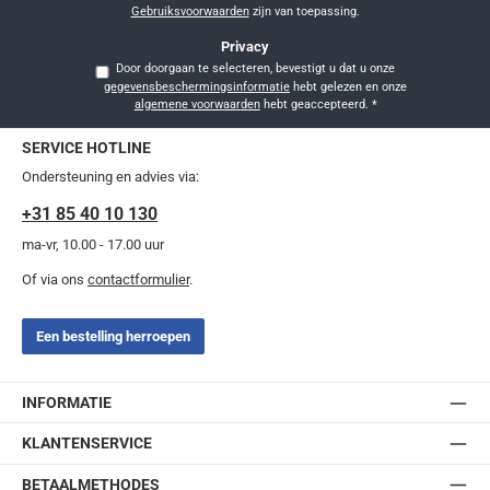
Gebruiksvoorwaarden
zijn van toepassing.
Privacy
Door doorgaan te selecteren, bevestigt u dat u onze
gegevensbeschermingsinformatie
hebt gelezen en onze
algemene voorwaarden
hebt geaccepteerd.
*
SERVICE HOTLINE
Ondersteuning en advies via:
+31 85 40 10 130
ma-vr, 10.00 - 17.00 uur
Of via ons
contactformulier
.
Een bestelling herroepen
INFORMATIE
KLANTENSERVICE
BETAALMETHODES