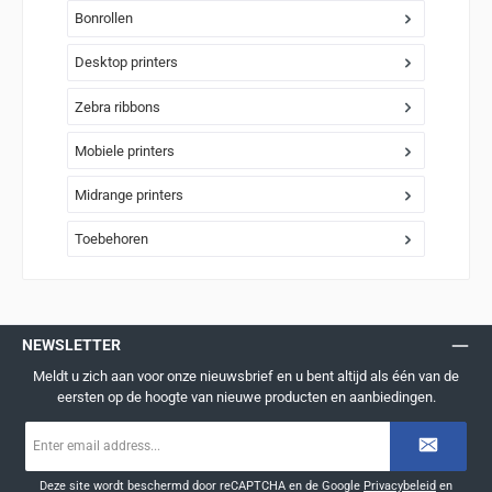
Bonrollen
Desktop printers
Zebra ribbons
Mobiele printers
Midrange printers
Toebehoren
NEWSLETTER
Meldt u zich aan voor onze nieuwsbrief en u bent altijd als één van de
eersten op de hoogte van nieuwe producten en aanbiedingen.
E-
mailadres
*
Deze site wordt beschermd door reCAPTCHA en de Google
Privacybeleid
en