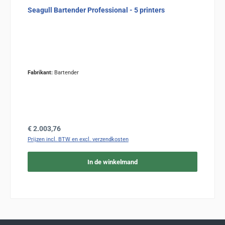
Seagull Bartender Professional - 5 printers
Fabrikant:
Bartender
Normale prijs:
€ 2.003,76
Prijzen incl. BTW en excl. verzendkosten
In de winkelmand