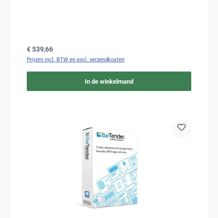
Normale prijs:
€ 539,66
Prijzen incl. BTW en excl. verzendkosten
In de winkelmand