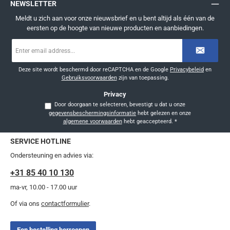
NEWSLETTER
Meldt u zich aan voor onze nieuwsbrief en u bent altijd als één van de
eersten op de hoogte van nieuwe producten en aanbiedingen.
E-
mailadres
*
Deze site wordt beschermd door reCAPTCHA en de Google
Privacybeleid
en
Gebruiksvoorwaarden
zijn van toepassing.
Privacy
Door doorgaan te selecteren, bevestigt u dat u onze
gegevensbeschermingsinformatie
hebt gelezen en onze
algemene voorwaarden
hebt geaccepteerd.
*
SERVICE HOTLINE
Ondersteuning en advies via:
+31 85 40 10 130
ma-vr, 10.00 - 17.00 uur
Of via ons
contactformulier
.
Een bestelling herroepen