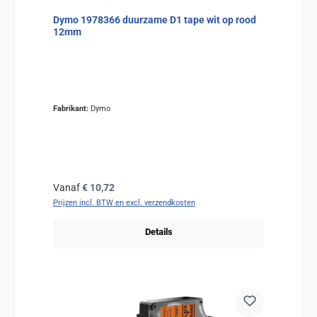
Dymo 1978366 duurzame D1 tape wit op rood
12mm
Fabrikant:
Dymo
Normale prijs:
Vanaf
€ 10,72
Prijzen incl. BTW en excl. verzendkosten
Details