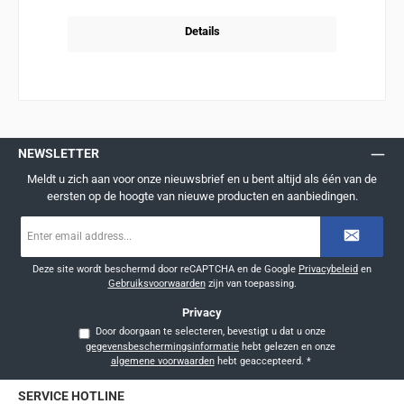
Details
NEWSLETTER
Meldt u zich aan voor onze nieuwsbrief en u bent altijd als één van de
eersten op de hoogte van nieuwe producten en aanbiedingen.
E-
mailadres
*
Deze site wordt beschermd door reCAPTCHA en de Google
Privacybeleid
en
Gebruiksvoorwaarden
zijn van toepassing.
Privacy
Door doorgaan te selecteren, bevestigt u dat u onze
gegevensbeschermingsinformatie
hebt gelezen en onze
algemene voorwaarden
hebt geaccepteerd.
*
SERVICE HOTLINE