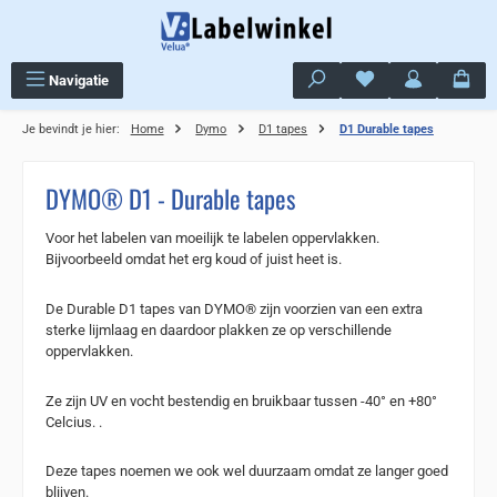
Ga naar de hoofdinhoud
Je hebt 0 items op j
Navigatie
Je bevindt je hier:
Home
Dymo
D1 tapes
D1 Durable tapes
DYMO® D1 - Durable tapes
Voor het labelen van moeilijk te labelen oppervlakken.
Bijvoorbeeld omdat het erg koud of juist heet is.
D
e Durable D1 tapes van DYMO® zijn voorzien van een extra
sterke lijmlaag en daardoor plakken ze op verschillende
oppervlakken.
Ze zijn UV en vocht bestendig en bruikbaar tussen -40° en +80°
Celcius. .
Deze tapes noemen we ook wel duurzaam omdat ze langer goed
blijven.