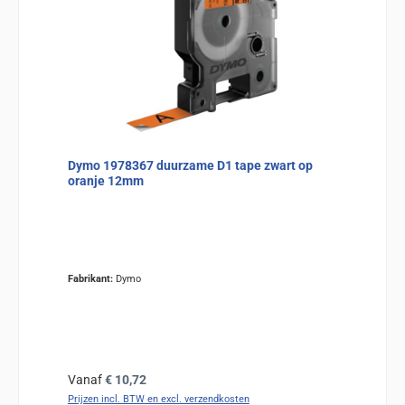
Dymo 1978367 duurzame D1 tape zwart op
oranje 12mm
Fabrikant:
Dymo
Normale prijs:
Vanaf
€ 10,72
Prijzen incl. BTW en excl. verzendkosten