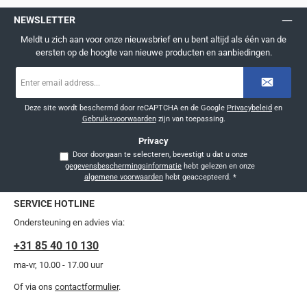
NEWSLETTER
Meldt u zich aan voor onze nieuwsbrief en u bent altijd als één van de
eersten op de hoogte van nieuwe producten en aanbiedingen.
E-
mailadres
*
Deze site wordt beschermd door reCAPTCHA en de Google
Privacybeleid
en
Gebruiksvoorwaarden
zijn van toepassing.
Privacy
Door doorgaan te selecteren, bevestigt u dat u onze
gegevensbeschermingsinformatie
hebt gelezen en onze
algemene voorwaarden
hebt geaccepteerd.
*
SERVICE HOTLINE
Ondersteuning en advies via:
+31 85 40 10 130
ma-vr, 10.00 - 17.00 uur
Of via ons
contactformulier
.