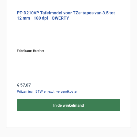
PT-D210VP Tafelmodel voor TZe-tapes van 3.5 tot
12 mm - 180 dpi - QWERTY
Fabrikant:
Brother
Normale prijs:
€ 57,87
Prijzen incl. BTW en excl. verzendkosten
In de winkelmand