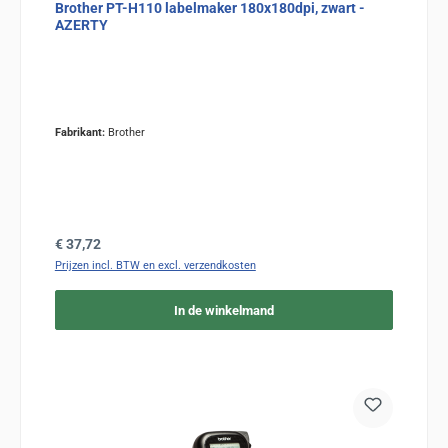
Brother PT-H110 labelmaker 180x180dpi, zwart -
AZERTY
Fabrikant:
Brother
Normale prijs:
€ 37,72
Prijzen incl. BTW en excl. verzendkosten
In de winkelmand