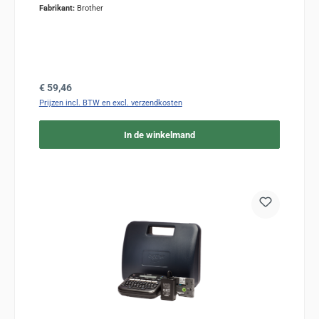
Fabrikant:
Brother
Normale prijs:
€ 59,46
Prijzen incl. BTW en excl. verzendkosten
In de winkelmand