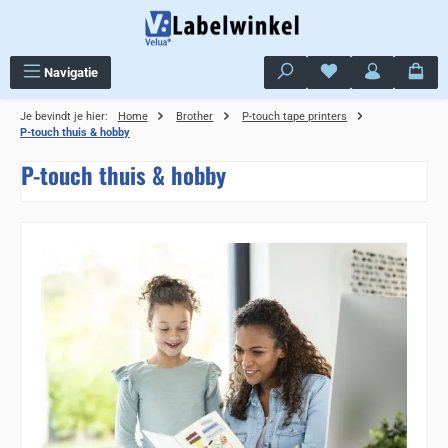
Ga naar de hoofdinhoud
Je hebt 0 items op j
Navigatie
Je bevindt je hier:
Home
Brother
P-touch tape printers
P-touch thuis & hobby
P-touch thuis & hobby