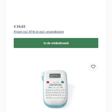
Normale prijs:
€ 34,63
Prijzen incl. BTW en excl. verzendkosten
In de winkelmand