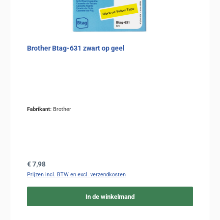
Brother Btag-631 zwart op geel
Fabrikant:
Brother
Normale prijs:
€ 7,98
Prijzen incl. BTW en excl. verzendkosten
In de winkelmand