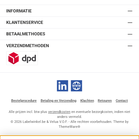
INFORMATIE
KLANTENSERVICE
BETAALMETHODES
VERZENDMETHODEN
DPD
LinkedIn
Website
Bestelprocedure
Betaling en Verzending
Klachten
Retouren
Contact
Alle prijzen incl. btw plus
verzendkosten
en eventuele bezorgkosten, indien niet
anders vermeld.
© 2026 Labelwinkel.be & Velua V.O.F. - Alle rechten voorbehouden. Theme by
ThemeWare®