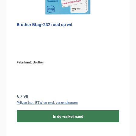
Brother Btag-232 rood op wit
Fabrikant:
Brother
Normale prijs:
€ 7,98
Prijzen incl. BTW en excl. verzendkosten
In de winkelmand