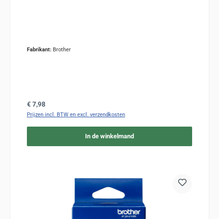
Fabrikant:
Brother
Normale prijs:
€ 7,98
Prijzen incl. BTW en excl. verzendkosten
In de winkelmand