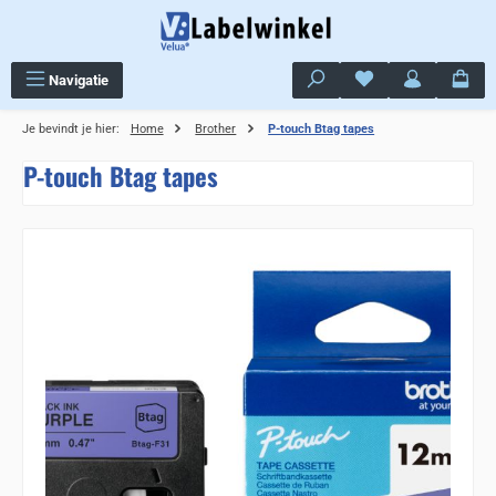
Ga naar de hoofdinhoud
Je hebt 0 items op j
Navigatie
Je bevindt je hier:
Home
Brother
P-touch Btag tapes
P-touch Btag tapes