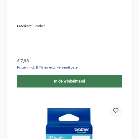
Fabrikant:
Brother
Normale prijs:
€ 7,98
Prijzen incl. BTW en excl. verzendkosten
In de winkelmand