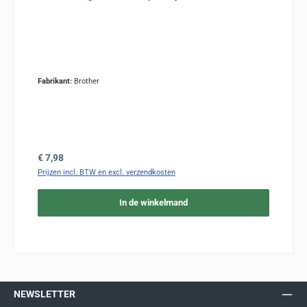
Fabrikant:
Brother
Normale prijs:
€ 7,98
Prijzen incl. BTW en excl. verzendkosten
In de winkelmand
NEWSLETTER