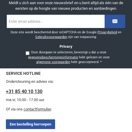
Meldt u zich aan voor onze nieuwsbrief en u bent altijd als één van de
eersten op de hoogte van nieuwe producten en aanbiedingen.
E-
mailadres
*
Deze site wordt beschermd door reCAPTCHA en de Google
Privacybeleid
en
Gebruiksvoorwaarden
zijn van toepassing.
Privacy
Door doorgaan te selecteren, bevestigt u dat u onze
gegevensbeschermingsinformatie
hebt gelezen en onze
algemene voorwaarden
hebt geaccepteerd.
*
SERVICE HOTLINE
Ondersteuning en advies via:
+31 85 40 10 130
ma-vr, 10.00 - 17.00 uur
Of via ons
contactformulier
.
Een bestelling herroepen