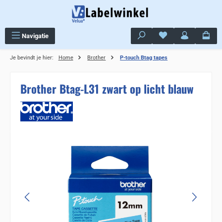
Ga naar de hoofdinhoud
Je hebt 0 items op j
Navigatie
Je bevindt je hier:
Home
Brother
P-touch Btag tapes
Brother Btag-L31 zwart op licht blauw
Sla de afbeeldingengalerij over