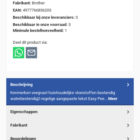
Fabrikant:
Brother
EAN:
4977766836203
Beschikbaar bij onze leveranciers:
0
Beschikbaar in onze voorraad:
3
Minimale bestelhoeveelheid:
1
Deel dit product via:
Beschrijving
Kenmerken veegvast huishoudelijke vloeistoffen-bestendig
waterbestendig2-regelige aangepaste tekst Easy Pee…
Meer
Eigenschappen
Fabrikant
Beoordelingen