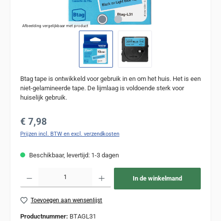
Afbeelding vergelijkbaar met product
Btag tape is ontwikkeld voor gebruik in en om het huis. Het is een
niet-gelamineerde tape. De lijmlaag is voldoende sterk voor
huiselijk gebruik.
Normale prijs:
€ 7,98
Prijzen incl. BTW en excl. verzendkosten
Beschikbaar, levertijd: 1-3 dagen
Producthoeveelheid: Voer de gewenste hoeveelheid in of gebruik de knoppen om de
In de winkelmand
Toevoegen aan wensenlijst
Productnummer:
BTAGL31