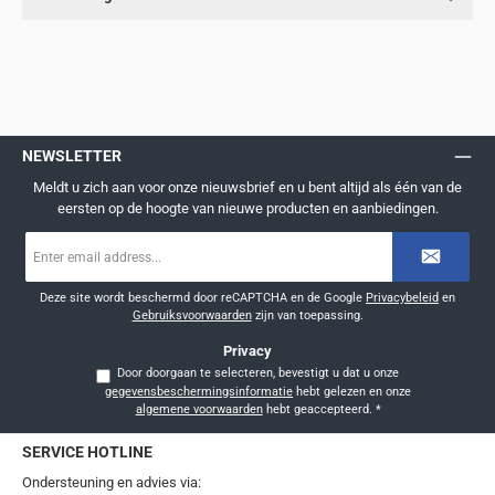
NEWSLETTER
Meldt u zich aan voor onze nieuwsbrief en u bent altijd als één van de
eersten op de hoogte van nieuwe producten en aanbiedingen.
E-
mailadres
*
Deze site wordt beschermd door reCAPTCHA en de Google
Privacybeleid
en
Gebruiksvoorwaarden
zijn van toepassing.
Privacy
Door doorgaan te selecteren, bevestigt u dat u onze
gegevensbeschermingsinformatie
hebt gelezen en onze
algemene voorwaarden
hebt geaccepteerd.
*
SERVICE HOTLINE
Ondersteuning en advies via: