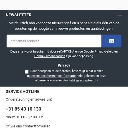
NEWSLETTER
Meldt u zich aan voor onze nieuwsbrief en u bent altijd als één van de
eersten op de hoogte van nieuwe producten en aanbiedingen.
E-
mailadres
*
Deze site wordt beschermd door reCAPTCHA en de Google
Privacybeleid
en
Gebruiksvoorwaarden
zijn van toepassing.
Privacy
Door doorgaan te selecteren, bevestigt u dat u onze
gegevensbeschermingsinformatie
hebt gelezen en onze
algemene voorwaarden
hebt geaccepteerd.
*
SERVICE HOTLINE
Ondersteuning en advies via:
+31 85 40 10 130
ma-vr, 10.00 - 17.00 uur
Of via ons
contactformulier
.