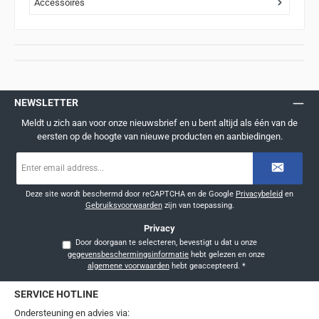
Accessoires
NEWSLETTER
Meldt u zich aan voor onze nieuwsbrief en u bent altijd als één van de
eersten op de hoogte van nieuwe producten en aanbiedingen.
E-
mailadres
*
Deze site wordt beschermd door reCAPTCHA en de Google
Privacybeleid
en
Gebruiksvoorwaarden
zijn van toepassing.
Privacy
Door doorgaan te selecteren, bevestigt u dat u onze
gegevensbeschermingsinformatie
hebt gelezen en onze
algemene voorwaarden
hebt geaccepteerd.
*
SERVICE HOTLINE
Ondersteuning en advies via: