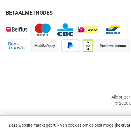
BETAALMETHODES
Belfius
Maestro
CBC
iDEAL | Wero
Bancontact
K
MultiSafepay
Proforma factuur
Bank transfer
PayPal
Op rekening (betaalter
Alle prijze
© 2026 L
Deze website maakt gebruik van cookies om de best mogelijke ervar