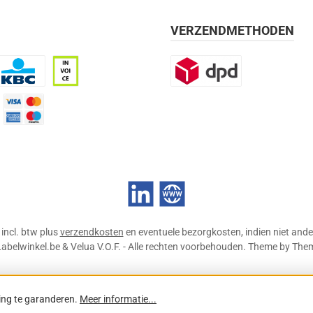
VERZENDMETHODEN
BC
Op rekening, 30 dagen
DPD
mijn 21 dagen)
Credit Card
LinkedIn
Website
n incl. btw plus
verzendkosten
en eventuele bezorgkosten, indien niet ande
abelwinkel.be & Velua V.O.F. - Alle rechten voorbehouden. Theme by
The
ing te garanderen.
Meer informatie...