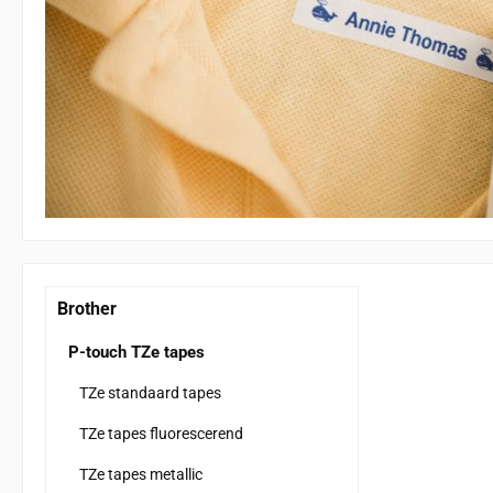
Brother
P-touch TZe tapes
TZe standaard tapes
TZe tapes fluorescerend
TZe tapes metallic