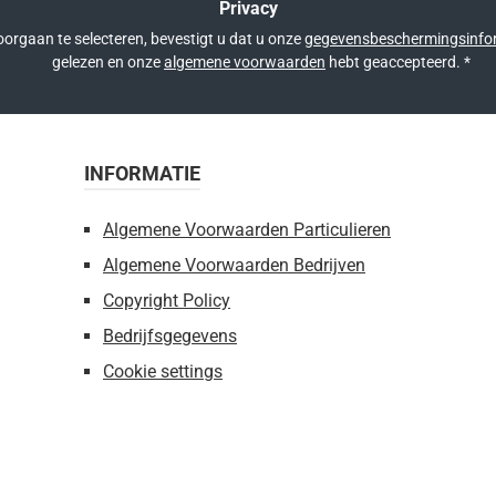
Privacy
orgaan te selecteren, bevestigt u dat u onze
gegevensbeschermingsinfo
gelezen en onze
algemene voorwaarden
hebt geaccepteerd.
*
INFORMATIE
Algemene Voorwaarden Particulieren
Algemene Voorwaarden Bedrijven
Copyright Policy
Bedrijfsgegevens
Cookie settings