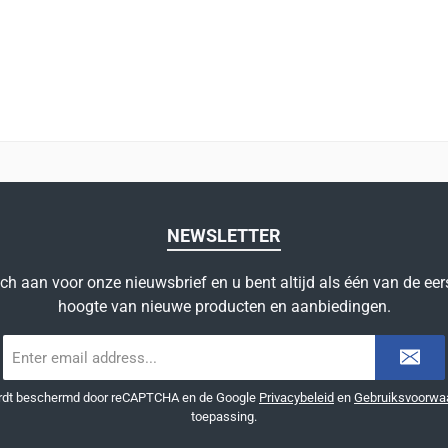
NEWSLETTER
ich aan voor onze nieuwsbrief en u bent altijd als één van de eer
hoogte van nieuwe producten en aanbiedingen.
E-
mailadres
*
ordt beschermd door reCAPTCHA en de Google
Privacybeleid
en
Gebruiksvoorwa
toepassing.