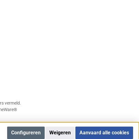
rs vermeld.
meWare®
Configureren
Weigeren
Aanvaard alle cookies