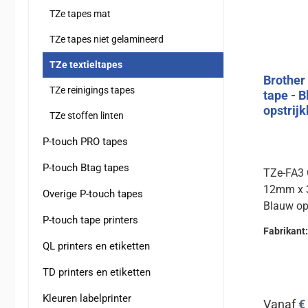
TZe tapes mat
TZe tapes niet gelamineerd
TZe textieltapes
Brother
TZe reinigings tapes
tape - B
opstrij
TZe stoffen linten
P-touch PRO tapes
P-touch Btag tapes
TZe-FA3 O
12mm x
Overige P-touch tapes
Blauw op
P-touch tape printers
Fabrikant
QL printers en etiketten
TD printers en etiketten
Kleuren labelprinter
Normale 
Vanaf
€