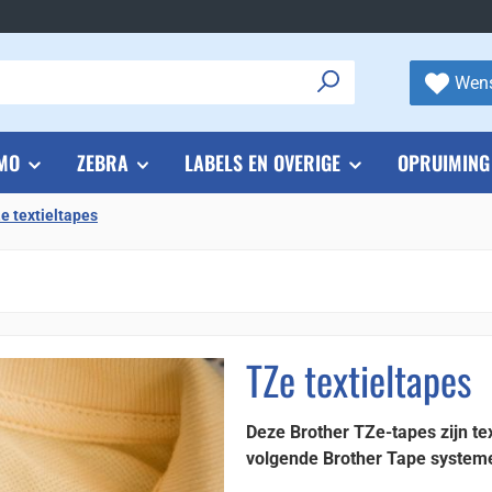
Wens
MO
ZEBRA
LABELS EN OVERIGE
OPRUIMING
e textieltapes
TZe textieltapes
Deze Brother TZe-tapes zijn tex
volgende Brother Tape system