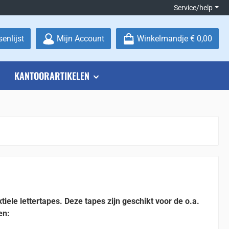
Service/help
Je hebt 0 items op je verlanglijstje
enlijst
Mijn Account
Winkelmandje
€ 0,00
KANTOORARTIKELEN
tiele lettertapes. Deze tapes zijn geschikt voor de o.a.
en: