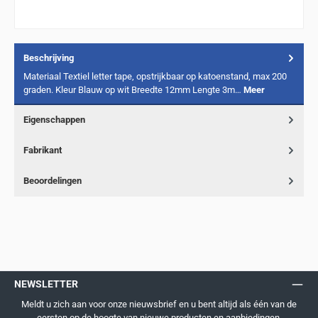
Beschrijving
Materiaal Textiel letter tape, opstrijkbaar op katoenstand, max 200
graden. Kleur Blauw op wit Breedte 12mm Lengte 3m…
Meer
Eigenschappen
Fabrikant
Beoordelingen
NEWSLETTER
Meldt u zich aan voor onze nieuwsbrief en u bent altijd als één van de
eersten op de hoogte van nieuwe producten en aanbiedingen.