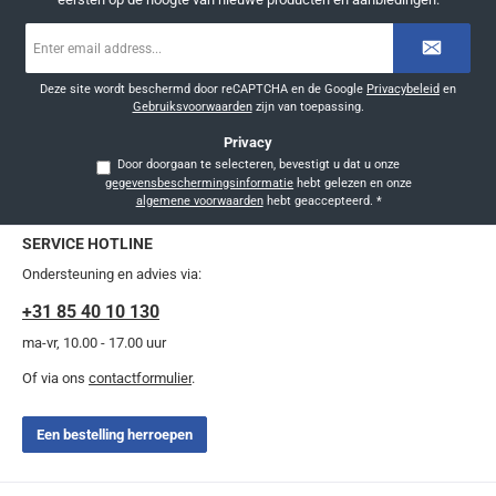
E-
mailadres
*
Deze site wordt beschermd door reCAPTCHA en de Google
Privacybeleid
en
Gebruiksvoorwaarden
zijn van toepassing.
Privacy
Door doorgaan te selecteren, bevestigt u dat u onze
gegevensbeschermingsinformatie
hebt gelezen en onze
algemene voorwaarden
hebt geaccepteerd.
*
SERVICE HOTLINE
Ondersteuning en advies via:
+31 85 40 10 130
ma-vr, 10.00 - 17.00 uur
Of via ons
contactformulier
.
Een bestelling herroepen