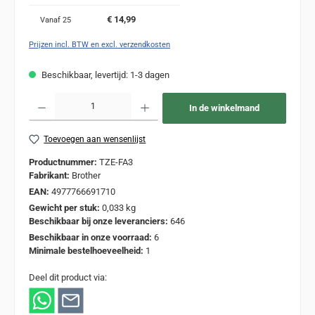
€ 14,99
Vanaf
25
Prijzen incl. BTW en excl. verzendkosten
Beschikbaar, levertijd: 1-3 dagen
Producthoeveelheid: Voer de gewenste hoeveelheid in of gebruik de knoppen om de
In de winkelmand
Toevoegen aan wensenlijst
Productnummer:
TZE-FA3
Fabrikant:
Brother
EAN:
4977766691710
Gewicht per stuk:
0,033 kg
Beschikbaar bij onze leveranciers:
646
Beschikbaar in onze voorraad:
6
Minimale bestelhoeveelheid:
1
Deel dit product via: