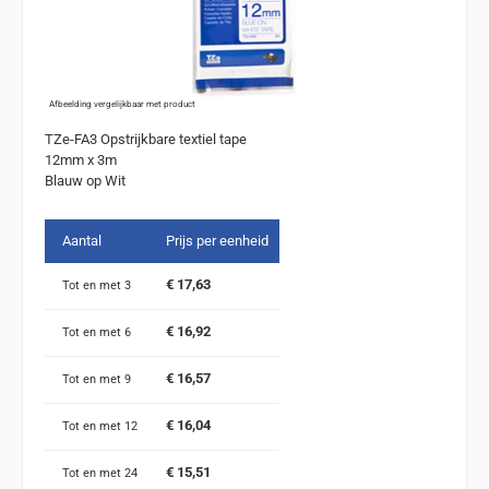
Afbeelding vergelijkbaar met product
TZe-FA3 Opstrijkbare textiel tape
12mm x 3m
Blauw op Wit
Aantal
Prijs per eenheid
€ 17,63
Tot en met
3
€ 16,92
Tot en met
6
€ 16,57
Tot en met
9
€ 16,04
Tot en met
12
€ 15,51
Tot en met
24