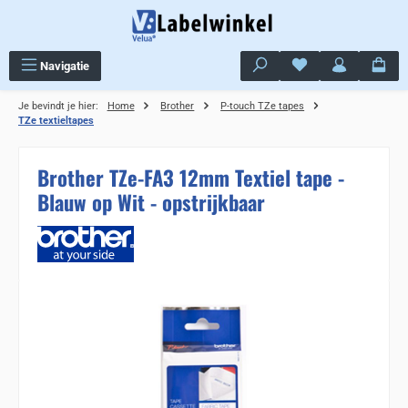
Ga naar de hoofdinhoud
Je hebt 0 items op j
Navigatie
Je bevindt je hier:
Home
Brother
P-touch TZe tapes
TZe textieltapes
Brother TZe-FA3 12mm Textiel tape -
Blauw op Wit - opstrijkbaar
Sla de afbeeldingengalerij over