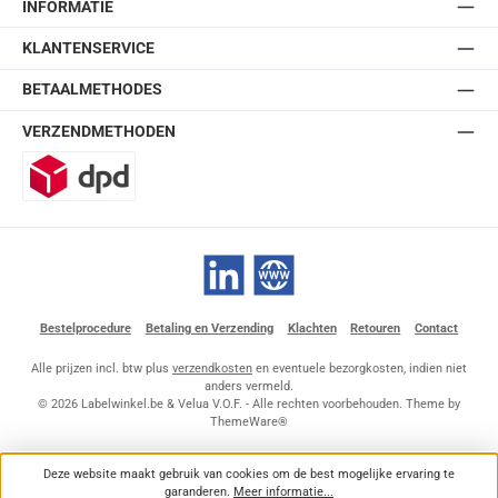
INFORMATIE
KLANTENSERVICE
BETAALMETHODES
VERZENDMETHODEN
DPD
LinkedIn
Website
Bestelprocedure
Betaling en Verzending
Klachten
Retouren
Contact
Alle prijzen incl. btw plus
verzendkosten
en eventuele bezorgkosten, indien niet
anders vermeld.
© 2026 Labelwinkel.be & Velua V.O.F. - Alle rechten voorbehouden. Theme by
ThemeWare®
Deze website maakt gebruik van cookies om de best mogelijke ervaring te
garanderen.
Meer informatie...