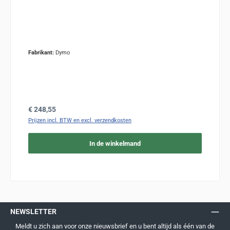
Fabrikant:
Dymo
Normale prijs:
€ 248,55
Prijzen incl. BTW en excl. verzendkosten
In de winkelmand
NEWSLETTER
Meldt u zich aan voor onze nieuwsbrief en u bent altijd als één van de