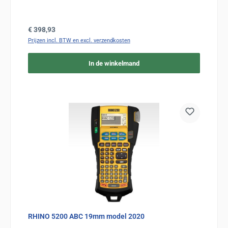
Normale prijs:
€ 398,93
Prijzen incl. BTW en excl. verzendkosten
In de winkelmand
RHINO 5200 ABC 19mm model 2020