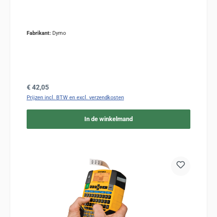
Fabrikant:
Dymo
Normale prijs:
€ 42,05
Prijzen incl. BTW en excl. verzendkosten
In de winkelmand