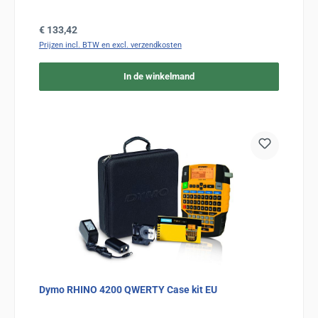
Normale prijs:
€ 133,42
Prijzen incl. BTW en excl. verzendkosten
In de winkelmand
Dymo RHINO 4200 QWERTY Case kit EU