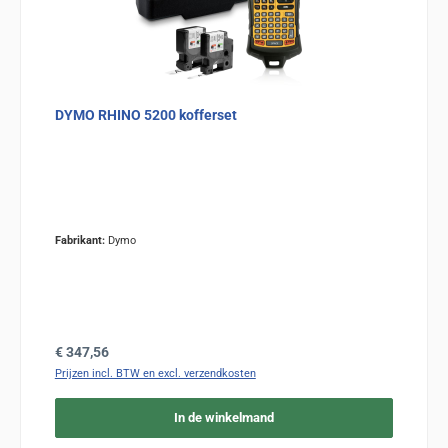
DYMO RHINO 5200 kofferset
Fabrikant:
Dymo
Normale prijs:
€ 347,56
Prijzen incl. BTW en excl. verzendkosten
In de winkelmand