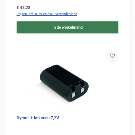
Normale prijs:
€ 43,28
Prijzen incl. BTW en excl. verzendkosten
In de winkelmand
Dymo Li-Ion accu 7,2V