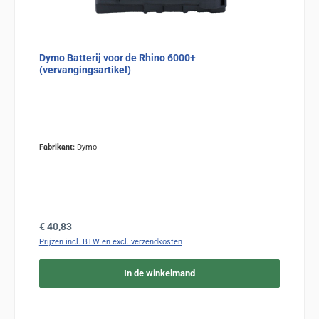
Dymo Batterij voor de Rhino 6000+
(vervangingsartikel)
Fabrikant:
Dymo
Normale prijs:
€ 40,83
Prijzen incl. BTW en excl. verzendkosten
In de winkelmand