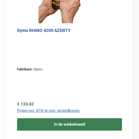
Dymo RHINO 4200 AZERTY
Fabrikant:
Dymo
Normale prijs:
€ 133,42
Prijzen incl. BTW en excl. verzendkosten
In de winkelmand