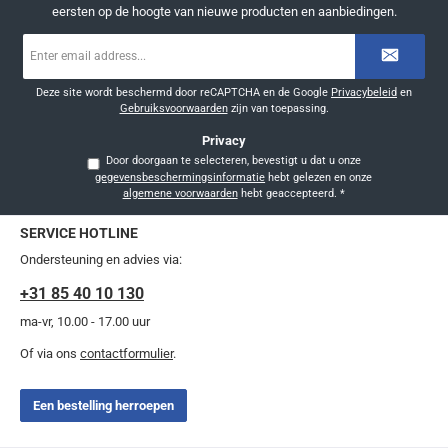
eersten op de hoogte van nieuwe producten en aanbiedingen.
E-
mailadres
*
Deze site wordt beschermd door reCAPTCHA en de Google
Privacybeleid
en
Gebruiksvoorwaarden
zijn van toepassing.
Privacy
Door doorgaan te selecteren, bevestigt u dat u onze
gegevensbeschermingsinformatie
hebt gelezen en onze
algemene voorwaarden
hebt geaccepteerd.
*
SERVICE HOTLINE
Ondersteuning en advies via:
+31 85 40 10 130
ma-vr, 10.00 - 17.00 uur
Of via ons
contactformulier
.
Een bestelling herroepen