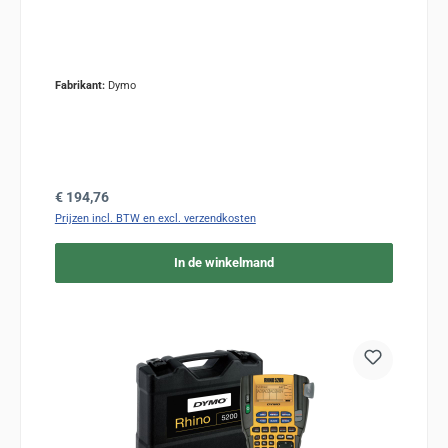
Fabrikant:
Dymo
Normale prijs:
€ 194,76
Prijzen incl. BTW en excl. verzendkosten
In de winkelmand