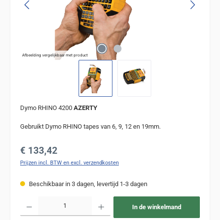
Afbeelding vergelijkbaar met product
Dymo RHINO 4200
AZERTY
Gebruikt Dymo RHINO tapes van 6, 9, 12 en 19mm.
Normale prijs:
€ 133,42
Prijzen incl. BTW en excl. verzendkosten
Beschikbaar in 3 dagen, levertijd 1-3 dagen
Producthoeveelheid: Voer de gewenste hoeveelheid in of gebruik de knoppen om de
In de winkelmand