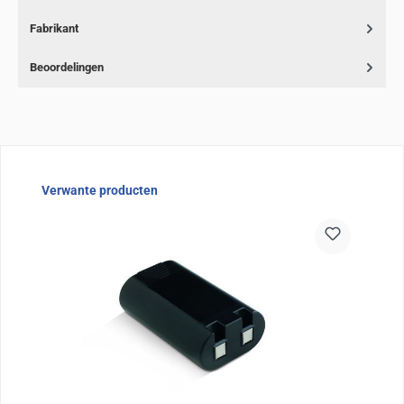
Fabrikant
Beoordelingen
Sla de afbeeldingengalerij over
Verwante producten