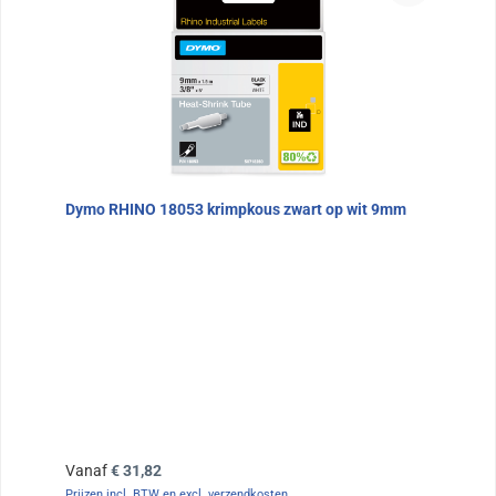
Dymo RHINO 18053 krimpkous zwart op wit 9mm
Normale prijs:
Vanaf
€ 31,82
Prijzen incl. BTW en excl. verzendkosten