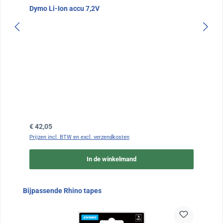
Dymo Li-Ion accu 7,2V
Normale prijs:
€ 42,05
Prijzen incl. BTW en excl. verzendkosten
In de winkelmand
Sla de afbeeldingengalerij over
Bijpassende Rhino tapes