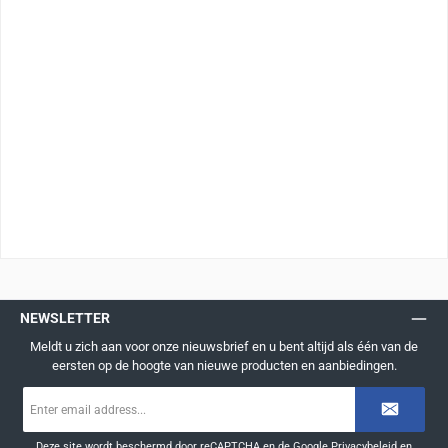
NEWSLETTER
Meldt u zich aan voor onze nieuwsbrief en u bent altijd als één van de
eersten op de hoogte van nieuwe producten en aanbiedingen.
E-
mailadres
*
Deze site wordt beschermd door reCAPTCHA en de Google
Privacybeleid
en