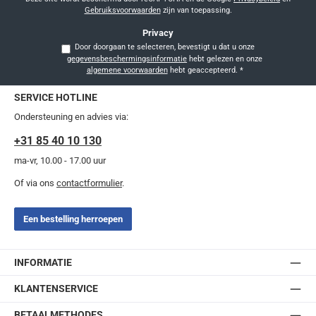
Gebruiksvoorwaarden
zijn van toepassing.
Privacy
Door doorgaan te selecteren, bevestigt u dat u onze
gegevensbeschermingsinformatie
hebt gelezen en onze
algemene voorwaarden
hebt geaccepteerd.
*
SERVICE HOTLINE
Ondersteuning en advies via:
+31 85 40 10 130
ma-vr, 10.00 - 17.00 uur
Of via ons
contactformulier
.
Een bestelling herroepen
INFORMATIE
KLANTENSERVICE
BETAALMETHODES