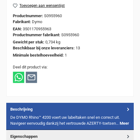
Toevoegen aan wensenlijst
Productnummer:
S0955960
Fabrikant:
Dymo
EAN:
3501170955963
Productnummer fabrikant:
S0955960
Gewicht per stuk:
0,734 kg
Beschikbaar bij onze leveranciers:
13
Minimale bestelhoeveelheid:
1
Deel dit product via:
Beschrijving
De DYMO Rhino™ 4200 voert uw labeltaken snel en correct uit.
Navigeer eenvoudig dankzij het vertrouwde AZERTY-toetsen…
Meer
Eigenschappen