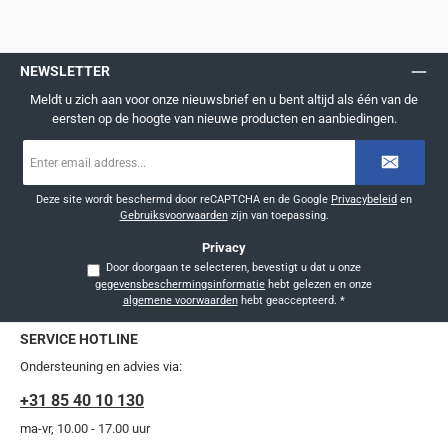
NEWSLETTER
Meldt u zich aan voor onze nieuwsbrief en u bent altijd als één van de
eersten op de hoogte van nieuwe producten en aanbiedingen.
E-
mailadres
*
Deze site wordt beschermd door reCAPTCHA en de Google
Privacybeleid
en
Gebruiksvoorwaarden
zijn van toepassing.
Privacy
Door doorgaan te selecteren, bevestigt u dat u onze
gegevensbeschermingsinformatie
hebt gelezen en onze
algemene voorwaarden
hebt geaccepteerd.
*
SERVICE HOTLINE
Ondersteuning en advies via:
+31 85 40 10 130
ma-vr, 10.00 - 17.00 uur