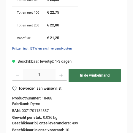
€ 22,75
Tot en met
100
€ 22,00
Tot en met
200
€ 21,25
Vanaf
201
Prijzen incl. BTW en excl. verzendkosten
Beschikbaar, levertijd: 1-3 dagen
Producthoeveelheid: Voer de gewenste hoeveelheid in of gebruik de knoppen om de
In de winkelmand
Toevoegen aan wensenlijst
Productnummer:
18488
Fabrikant:
Dymo
EAN:
0071701184887
Gewicht per stuk:
0,036 kg
Beschikbaar bij onze leveranciers:
499
Beschikbaar in onze voorraad:
10