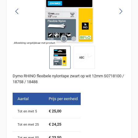
Afbeelding vergelijkbaar met product
Dymo RHINO flexibele nylontape zwart op wit 12mm S0718100 /
18758 / 18488
Aantal
Prijs per eenheid
€ 25,00
Tot en met
5
€ 24,25
Tot en met
25
€ 23,50
Tot en met
50