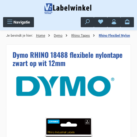
Ga naar de hoofdinhoud
Je hebt 0 items op j
Navigatie
Je bevindt je hier:
Home
Dymo
Rhino Tapes
Rhino Flexibel Nylon
Dymo RHINO 18488 flexibele nylontape
zwart op wit 12mm
Sla de afbeeldingengalerij over