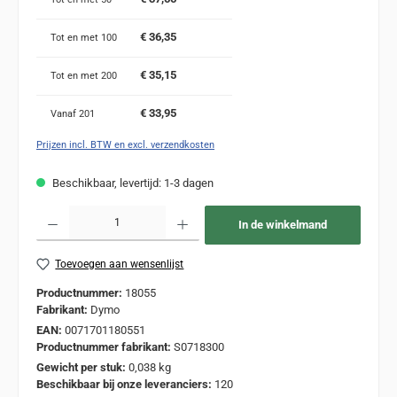
€ 36,35
Tot en met
100
€ 35,15
Tot en met
200
€ 33,95
Vanaf
201
Prijzen incl. BTW en excl. verzendkosten
Beschikbaar, levertijd: 1-3 dagen
Producthoeveelheid: Voer de gewenste hoeveelheid in of gebruik de knoppen om de
In de winkelmand
Toevoegen aan wensenlijst
Productnummer:
18055
Fabrikant:
Dymo
EAN:
0071701180551
Productnummer fabrikant:
S0718300
Gewicht per stuk:
0,038 kg
Beschikbaar bij onze leveranciers:
120