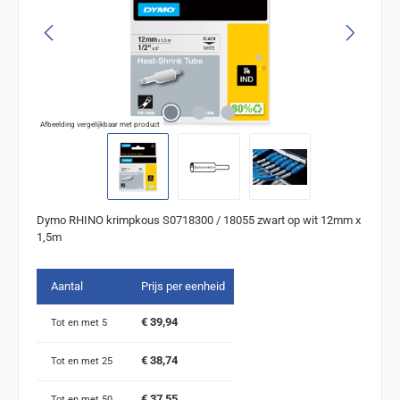
Afbeelding vergelijkbaar met product
Dymo RHINO krimpkous S0718300 / 18055 zwart op wit 12mm x
1,5m
Aantal
Prijs per eenheid
€ 39,94
Tot en met
5
€ 38,74
Tot en met
25
€ 37,55
Tot en met
50