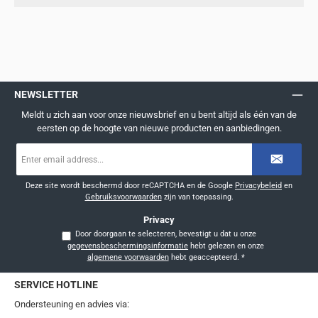
NEWSLETTER
Meldt u zich aan voor onze nieuwsbrief en u bent altijd als één van de
eersten op de hoogte van nieuwe producten en aanbiedingen.
E-
mailadres
*
Deze site wordt beschermd door reCAPTCHA en de Google
Privacybeleid
en
Gebruiksvoorwaarden
zijn van toepassing.
Privacy
Door doorgaan te selecteren, bevestigt u dat u onze
gegevensbeschermingsinformatie
hebt gelezen en onze
algemene voorwaarden
hebt geaccepteerd.
*
SERVICE HOTLINE
Ondersteuning en advies via: