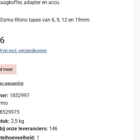
aagkoffer, adapter en accu.
 Dymo Rhino tapes van 6, 9, 12 en 19mm.
:
76
TW en excl. verzendkosten
d meer
n wensenlijst
mer:
1852997
ymo
8529975
stuk:
2,5 kg
bij onze leveranciers:
146
telhoeveelheid:
1