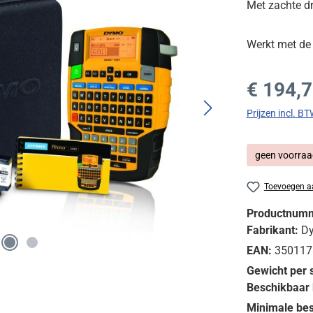
Met zachte dr
Werkt met de
Normale prijs
€ 194,
Prijzen incl. B
geen voorraa
Toevoegen aa
Productnum
Fabrikant:
D
EAN:
350117
Gewicht per 
Beschikbaar 
Minimale bes