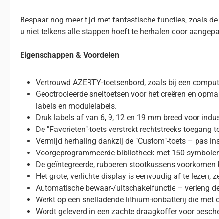
Bespaar nog meer tijd met fantastische functies, zoals de
u niet telkens alle stappen hoeft te herhalen door aangepa
Eigenschappen & Voordelen
Vertrouwd AZERTY-toetsenbord, zoals bij een computer
Geoctrooieerde sneltoetsen voor het creëren en opmak
labels en modulelabels.
Druk labels af van 6, 9, 12 en 19 mm breed voor indus
De "Favorieten"-toets verstrekt rechtstreeks toegang 
Vermijd herhaling dankzij de "Custom"-toets – pas in
Voorgeprogrammeerde bibliotheek met 150 symbolen en 
De geïntegreerde, rubberen stootkussens voorkomen b
Het grote, verlichte display is eenvoudig af te lezen, 
Automatische bewaar-/uitschakelfunctie – verleng de 
Werkt op een snelladende lithium-ionbatterij die met
Wordt geleverd in een zachte draagkoffer voor besche