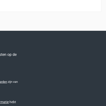
sten op de
arden
zijn van
rmatie
hebt