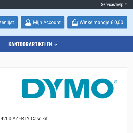
Service/help
Je hebt 0 items op je verlanglijstje
enlijst
Mijn Account
Winkelmandje
€ 0,00
KANTOORARTIKELEN
4200 AZERTY Case kit