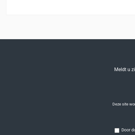
Meldt u z
Deze site w
Door do