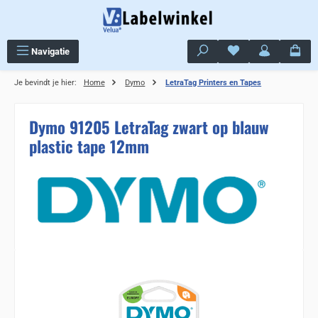
Ga naar de hoofdinhoud
Je hebt 0 items op j
Navigatie
Je bevindt je hier:
Home
Dymo
LetraTag Printers en Tapes
Dymo 91205 LetraTag zwart op blauw
plastic tape 12mm
Sla de afbeeldingengalerij over