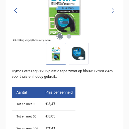
Afbeelding vergelijkbaar met product
Dymo LetraTag 91205 plastic tape zwart op blauw 12mm x 4m
voor thuis en hobby gebruik.
Aantal
Prijs per eenheid
€ 8,47
Tot en met
10
€ 8,05
Tot en met
50
€ 7,62
Tot en met
100