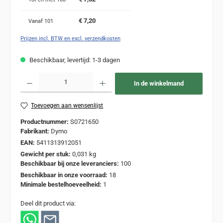
€ 7,20
Vanaf
101
Prijzen incl. BTW en excl. verzendkosten
Beschikbaar, levertijd: 1-3 dagen
Producthoeveelheid: Voer de gewenste hoeveelheid in of gebruik de knoppen om de
In de winkelmand
Toevoegen aan wensenlijst
Productnummer:
S0721650
Fabrikant:
Dymo
EAN:
5411313912051
Gewicht per stuk:
0,031 kg
Beschikbaar bij onze leveranciers:
100
Beschikbaar in onze voorraad:
18
Minimale bestelhoeveelheid:
1
Deel dit product via: