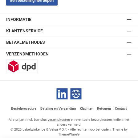
Een bestelling herroepen
INFORMATIE
KLANTENSERVICE
BETAALMETHODES
VERZENDMETHODEN
DPD
LinkedIn
Website
Bestelprocedure
Betaling en Verzending
Klachten
Retouren
Contact
Alle prijzen incl. btw plus
verzendkosten
en eventuele bezorgkosten, indien niet
anders vermeld.
© 2026 Labelwinkel.be & Velua V.O.F. - Alle rechten voorbehouden. Theme by
ThemeWare®