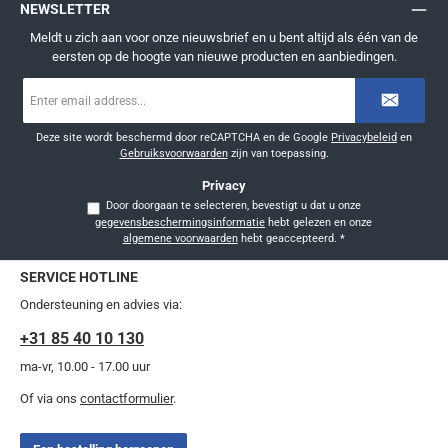
NEWSLETTER
Meldt u zich aan voor onze nieuwsbrief en u bent altijd als één van de
eersten op de hoogte van nieuwe producten en aanbiedingen.
E-
mailadres
*
Deze site wordt beschermd door reCAPTCHA en de Google
Privacybeleid
en
Gebruiksvoorwaarden
zijn van toepassing.
Privacy
Door doorgaan te selecteren, bevestigt u dat u onze
gegevensbeschermingsinformatie
hebt gelezen en onze
algemene voorwaarden
hebt geaccepteerd.
*
SERVICE HOTLINE
Ondersteuning en advies via:
+31 85 40 10 130
ma-vr, 10.00 - 17.00 uur
Of via ons
contactformulier
.