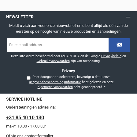
NEWSLETTER
Meldt u zich aan voor onze nieuwsbrief en u bent altijd als één van de
eersten op de hoogte van nieuwe producten en aanbiedingen.
E-
mailadres
*
Deze site wordt beschermd door reCAPTCHA en de Google
Privacybeleid
en
Gebruiksvoorwaarden
zijn van toepassing.
Privacy
Door doorgaan te selecteren, bevestigt u dat u onze
gegevensbeschermingsinformatie
hebt gelezen en onze
algemene voorwaarden
hebt geaccepteerd.
*
SERVICE HOTLINE
Ondersteuning en advies via:
+31 85 40 10 130
ma-vr, 10.00 - 17.00 uur
Of via ons
contactformulier
.