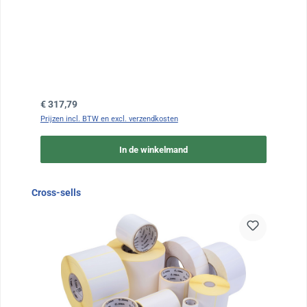
Normale prijs:
€ 317,79
Prijzen incl. BTW en excl. verzendkosten
In de winkelmand
Sla de afbeeldingengalerij over
Cross-sells