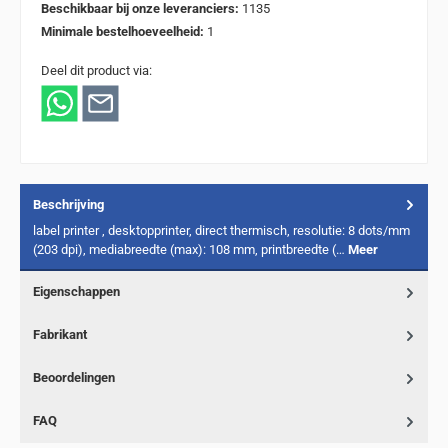
Beschikbaar bij onze leveranciers:
1135
Minimale bestelhoeveelheid:
1
Deel dit product via:
Beschrijving
label printer , desktopprinter, direct thermisch, resolutie: 8 dots/mm
(203 dpi), mediabreedte (max): 108 mm, printbreedte (…
Meer
Eigenschappen
Fabrikant
Beoordelingen
FAQ