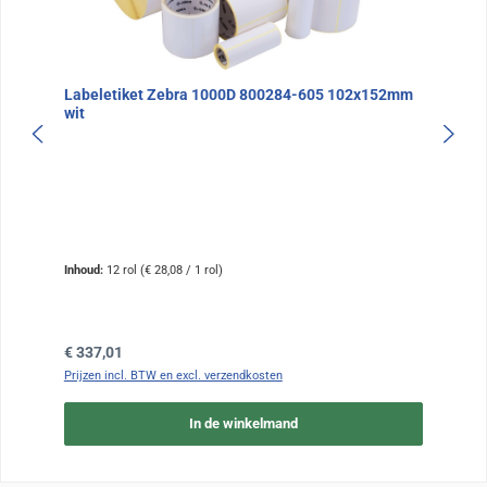
Labeletiket Zebra 1000D 800284-605 102x152mm
wit
Inhoud:
12 rol
(€ 28,08 / 1 rol)
Normale prijs:
€ 337,01
Prijzen incl. BTW en excl. verzendkosten
In de winkelmand