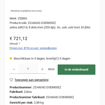
Afbeelding vergelijkbaar met product
Merk: ZEBRA
Productcode: ZD4A042-D0EM00EZ
zebra zd421d, 8 dots/mm (203 dpi), rtc, usb, usb host, bt (ble)
Normale prijs:
€ 721,12
Inhoud:
1
Prijzen incl. BTW en excl. verzendkosten
Beschikbaar in 3 dagen, levertijd 2-5 dagen
Producthoeveelheid: Voer de gewenste hoeveelheid in of gebruik de knoppen om de
doos
In de winkelmand
Toevoegen aan wensenlijst
Productnummer:
ZD4A042-D0EM00EZ
Fabrikant:
Zebra
Productnummer fabrikant:
ZD4A042-D0EM00EZ
Gewicht per stuk:
2,88 kg