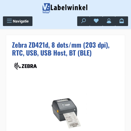
Ga naar de hoofdinhoud
Je hebt 0 items op j
Navigatie
Zebra ZD421d, 8 dots/mm (203 dpi),
RTC, USB, USB Host, BT (BLE)
Sla de afbeeldingengalerij over