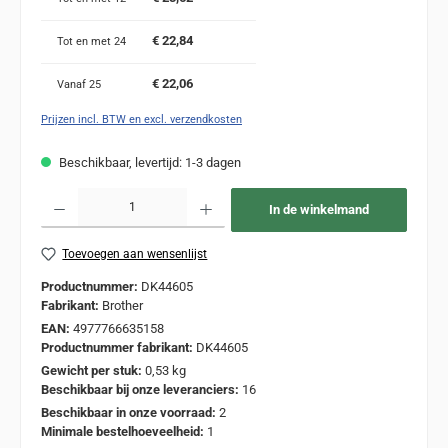
€ 22,84
Tot en met
24
€ 22,06
Vanaf
25
Prijzen incl. BTW en excl. verzendkosten
Beschikbaar, levertijd: 1-3 dagen
Producthoeveelheid: Voer de gewenste hoeveelheid in of gebruik de knoppen om de
In de winkelmand
Toevoegen aan wensenlijst
Productnummer:
DK44605
Fabrikant:
Brother
EAN:
4977766635158
Productnummer fabrikant:
DK44605
Gewicht per stuk:
0,53 kg
Beschikbaar bij onze leveranciers:
16
Beschikbaar in onze voorraad:
2
Minimale bestelhoeveelheid:
1