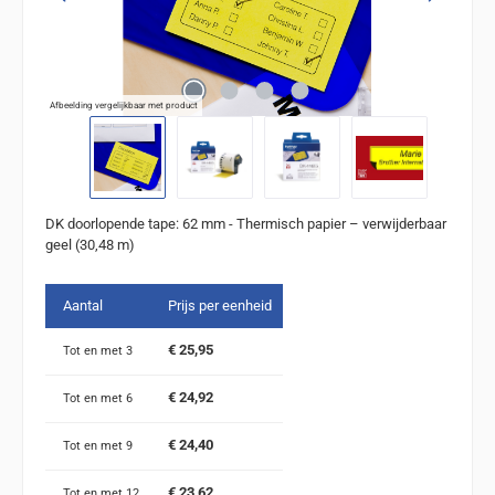
Afbeelding vergelijkbaar met product
DK doorlopende tape: 62 mm - Thermisch papier – verwijderbaar
geel (30,48 m)
Aantal
Prijs per eenheid
€ 25,95
Tot en met
3
€ 24,92
Tot en met
6
€ 24,40
Tot en met
9
€ 23,62
Tot en met
12