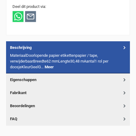
Deel dit product via:
Beschrijving
MateriaalDoorlopende papier etikettenpapier / tape,
verwijderbaarBreedte62 mmLengte30,48 mAantal1 rol per
doosjeKleurGeelG…
Meer
Eigenschappen
Fabrikant
Beoordelingen
FAQ