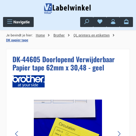
Ga naar de hoofdinhoud
Je hebt 0 items op j
Navigatie
Je bevindt je hier:
Home
Brother
QL printers en etiketten
DK papier tape
DK-44605 Doorlopend Verwijderbaar
Papier tape 62mm x 30,48 - geel
Sla de afbeeldingengalerij over