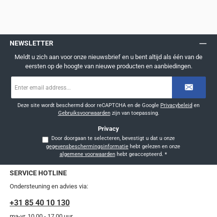
NEWSLETTER
Meldt u zich aan voor onze nieuwsbrief en u bent altijd als één van de
eersten op de hoogte van nieuwe producten en aanbiedingen.
E-
mailadres
*
Deze site wordt beschermd door reCAPTCHA en de Google
Privacybeleid
en
Gebruiksvoorwaarden
zijn van toepassing.
Privacy
Door doorgaan te selecteren, bevestigt u dat u onze
gegevensbeschermingsinformatie
hebt gelezen en onze
algemene voorwaarden
hebt geaccepteerd.
*
SERVICE HOTLINE
Ondersteuning en advies via:
+31 85 40 10 130
ma-vr, 10.00 - 17.00 uur