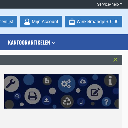
Service/help
Je hebt 0 items op je verlanglijstje
enlijst
Mijn Account
Winkelmandje
€ 0,00
KANTOORARTIKELEN