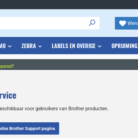
Wens
MO
ZEBRA
LABELS EN OVERIGE
OPRUIMING
pparaat?
rvice
eschikbaar voor gebruikers van Brother producten.
andse Brother Support pagina