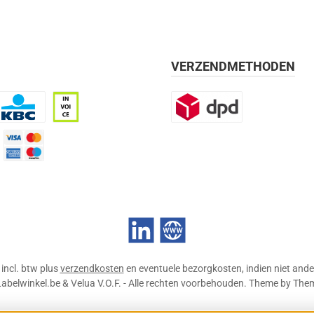
VERZENDMETHODEN
BC
Op rekening, 30 dagen
DPD
mijn 21 dagen)
Credit Card
LinkedIn
Website
n incl. btw plus
verzendkosten
en eventuele bezorgkosten, indien niet ande
abelwinkel.be & Velua V.O.F. - Alle rechten voorbehouden. Theme by
The