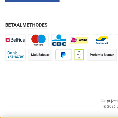
BETAALMETHODES
Belfius
Maestro
CBC
iDEAL | Wero
Bancontact
K
MultiSafepay
Proforma factuur
Bank transfer
PayPal
Op rekening (betaalter
Alle prijze
© 2026 L