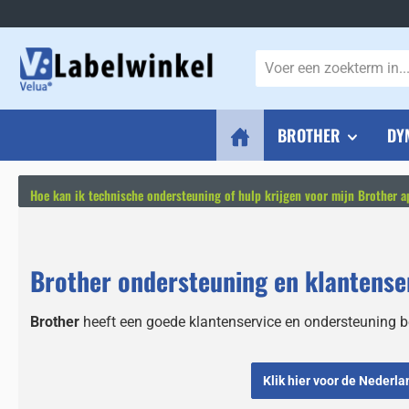
naar de hoofdinhoud
Ga naar de zoekopdracht
Ga naar de hoofdnavigatie
BROTHER
DY
Hoe kan ik technische ondersteuning of hulp krijgen voor mijn Brother a
Brother ondersteuning en klantense
Brother
heeft een goede klantenservice en ondersteuning b
Klik hier voor de Nederl