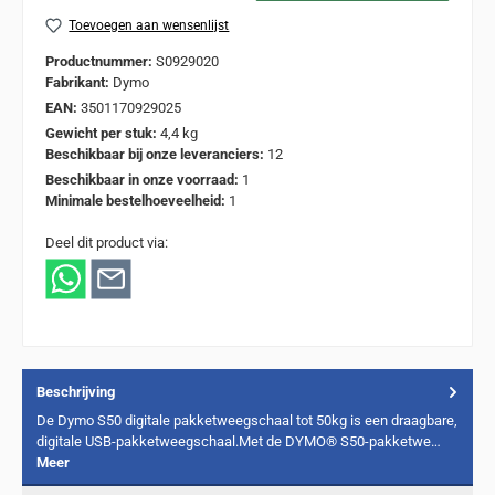
Toevoegen aan wensenlijst
Productnummer:
S0929020
Fabrikant:
Dymo
EAN:
3501170929025
Gewicht per stuk:
4,4 kg
Beschikbaar bij onze leveranciers:
12
Beschikbaar in onze voorraad:
1
Minimale bestelhoeveelheid:
1
Deel dit product via:
Beschrijving
De Dymo S50 digitale pakketweegschaal tot 50kg is een draagbare,
digitale USB-pakketweegschaal.Met de DYMO® S50-pakketwe…
Meer