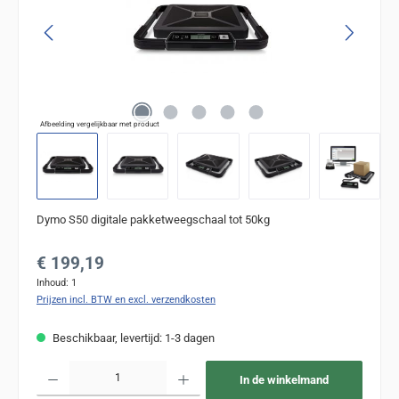
Afbeelding vergelijkbaar met product
Dymo S50 digitale pakketweegschaal tot 50kg
Normale prijs:
€ 199,19
Inhoud:
1
Prijzen incl. BTW en excl. verzendkosten
Beschikbaar, levertijd: 1-3 dagen
Producthoeveelheid: Voer de gewenste hoeveelheid in of gebruik de knoppen om de
In de winkelmand