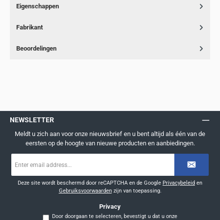
Eigenschappen
Fabrikant
Beoordelingen
NEWSLETTER
Meldt u zich aan voor onze nieuwsbrief en u bent altijd als één van de
eersten op de hoogte van nieuwe producten en aanbiedingen.
E-
mailadres
*
Deze site wordt beschermd door reCAPTCHA en de Google
Privacybeleid
en
Gebruiksvoorwaarden
zijn van toepassing.
Privacy
Door doorgaan te selecteren, bevestigt u dat u onze