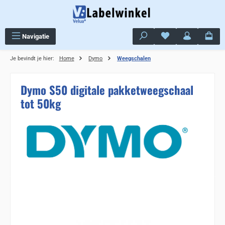
Ga naar de hoofdinhoud
Je hebt 0 items op j
Navigatie
Je bevindt je hier:
Home
Dymo
Weegschalen
Dymo S50 digitale pakketweegschaal
tot 50kg
Sla de afbeeldingengalerij over