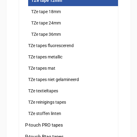
TZe tape 12mm
TZe tape 18mm
TZe tape 24mm
TZe tape 36mm
TZe tapes fluorescerend
TZe tapes metallic
TZe tapes mat
TZe tapes niet gelamineerd
TZe textieltapes
TZe reinigings tapes
TZe stoffen linten
P-touch PRO tapes
P-touch Btag tapes