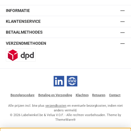
INFORMATIE
KLANTENSERVICE
BETAALMETHODES
VERZENDMETHODEN
DPD
LinkedIn
Website
Bestelprocedure
Betaling en Verzending
Klachten
Retouren
Contact
Alle prijzen incl. btw plus
verzendkosten
en eventuele bezorgkosten, indien niet
anders vermeld.
© 2026 Labelwinkel.be & Velua V.O.F. - Alle rechten voorbehouden. Theme by
ThemeWare®