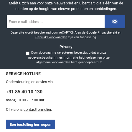
Meldt u zich aan voor onze nieuwsbrief en u bent altijd als één van de
eersten op de hoogte van nieuwe producten en aanbiedingen.
E-
mailadres
*
Deze site wordt beschermd door reCAPTCHA en de Google
Privacybeleid
en
Gebruiksvoorwaarden
zijn van toepassing.
Privacy
Door doorgaan te selecteren, bevestigt u dat u onze
gegevensbeschermingsinformatie
hebt gelezen en onze
algemene voorwaarden
hebt geaccepteerd.
*
SERVICE HOTLINE
Ondersteuning en advies via:
+31 85 40 10 130
ma-vr, 10.00 - 17.00 uur
Of via ons
contactformulier
.
Een bestelling herroepen