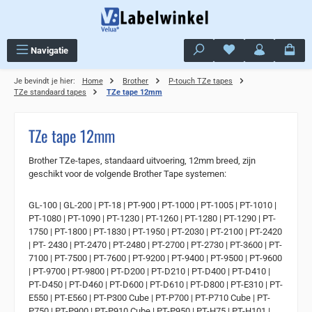
Ga naar de hoofdinhoud
Je hebt 0 items op j
Navigatie
Je bevindt je hier:
Home
Brother
P-touch TZe tapes
TZe standaard tapes
TZe tape 12mm
TZe tape 12mm
Brother TZe-tapes, standaard uitvoering, 12mm breed, zijn
geschikt voor de volgende Brother Tape systemen:
GL-100 | GL-200 | PT-18 | PT-900 | PT-1000 | PT-1005 | PT-1010 |
PT-1080 | PT-1090 | PT-1230 | PT-1260 | PT-1280 | PT-1290 | PT-
1750 | PT-1800 | PT-1830 | PT-1950 | PT-2030 | PT-2100 | PT-2420
| PT- 2430 | PT-2470 | PT-2480 | PT-2700 | PT-2730 | PT-3600 | PT-
7100 | PT-7500 | PT-7600 | PT-9200 | PT-9400 | PT-9500 | PT-9600
| PT-9700 | PT-9800 | PT-D200 | PT-D210 | PT-D400 | PT-D410 |
PT-D450 | PT-D460 | PT-D600 | PT-D610 | PT-D800 | PT-E310 | PT-
E550 | PT-E560 | PT-P300 Cube | PT-P700 | PT-P710 Cube | PT-
P750 | PT-P900 | PT-P910 Cube | PT-P950 | PT-H75 | PT-H101 |