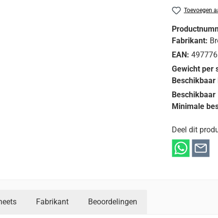
Toevoegen aa
Productnum
Fabrikant:
Br
EAN:
497776
Gewicht per 
Beschikbaar 
Beschikbaar 
Minimale bes
Deel dit produ
heets
Fabrikant
Beoordelingen