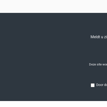
Meldt u z
Deze site w
Door do