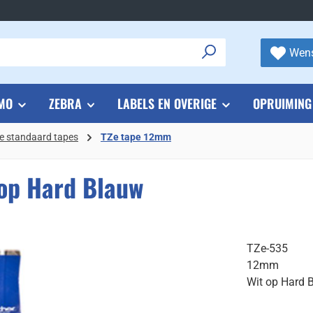
Wens
MO
ZEBRA
LABELS EN OVERIGE
OPRUIMING
e standaard tapes
TZe tape 12mm
op Hard Blauw
TZe-535
12mm
Wit op Hard 