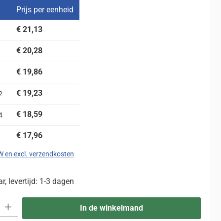
Prijs per eenheid
€ 21,13
€ 20,28
€ 19,86
€ 19,23
2
€ 18,59
4
€ 17,96
TW en excl. verzendkosten
, levertijd: 1-3 dagen
eid: Voer de gewenste hoeveelheid in of gebruik de knoppen om de hoevee
In de winkelmand