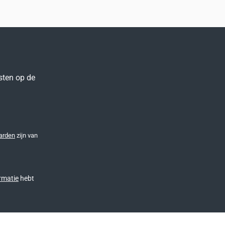
sten op de
arden
zijn van
rmatie
hebt