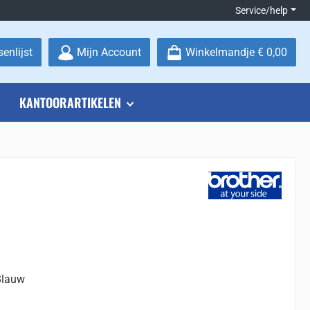
Service/help
Je hebt 0 items op je verlanglijstje
enlijst
Mijn Account
Winkelmandje
€ 0,00
KANTOORARTIKELEN
Blauw