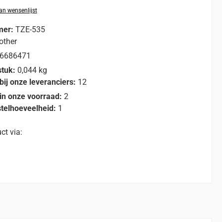
n wensenlijst
mer:
TZE-535
other
6686471
stuk:
0,044 kg
bij onze leveranciers:
12
in onze voorraad:
2
telhoeveelheid:
1
ct via: