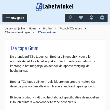
Ga naar de hoofdinhoud
Je hebt 0 items op j
Navigatie
Je bevindt je hier:
Home
Brother
P-touch TZe tapes
TZe standaard tapes
TZe tape 6mm
TZe tape 6mm
De standaard TZe tapes van Brother zijn geschikt voor alle
normale dagelijkse labelling taken. Denk hierbij aan gebruik op
kantoor, in het magazijn, op school, de sportvereniging, de
hobbykamer.
Brother TZe tapes zijn er in vele kleuren en breedte maten. Op
deze pagina worden alle 6mm brede standaard tapes getoond.
Bij ieder product vindt u op het tabblad specificaties de modellen
P-touch printers waarvoor deze tape geschikt is.