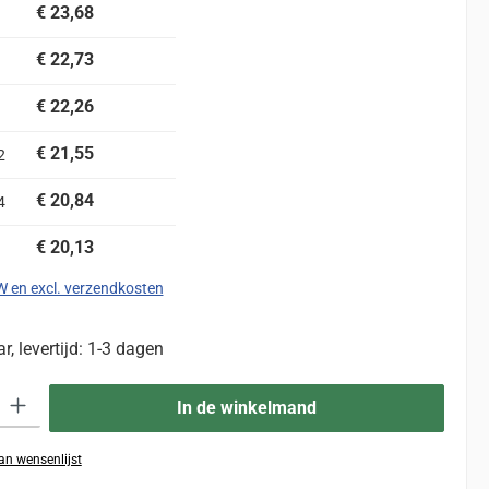
€ 23,68
€ 22,73
€ 22,26
€ 21,55
2
€ 20,84
4
€ 20,13
TW en excl. verzendkosten
, levertijd: 1-3 dagen
eid: Voer de gewenste hoeveelheid in of gebruik de knoppen om de hoevee
In de winkelmand
n wensenlijst