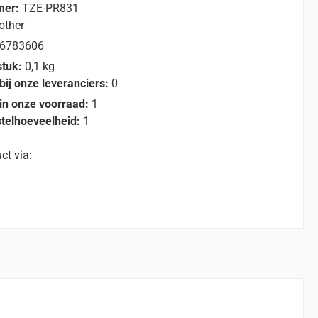
mer:
TZE-PR831
other
6783606
stuk:
0,1 kg
bij onze leveranciers:
0
in onze voorraad:
1
telhoeveelheid:
1
ct via: