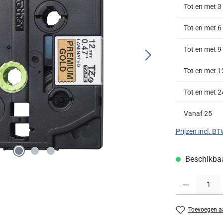
Tot en met
3
Tot en met
6
Tot en met
9
Tot en met
1
Tot en met
2
Vanaf
25
Prijzen incl. B
Beschikbaar
Producthoeveelh
Toevoegen aa