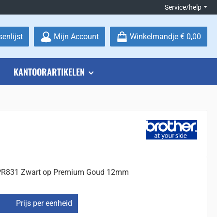
Service/help
Je hebt 0 items op je verlanglijstje
enlijst
Mijn Account
Winkelmandje
€ 0,00
KANTOORARTIKELEN
-PR831 Zwart op Premium Goud 12mm
Prijs per eenheid