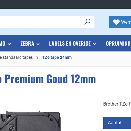
Wens
MO
ZEBRA
LABELS EN OVERIGE
OPRUIMING
e standaard tapes
TZe tape 24mm
op Premium Goud 12mm
Brother TZe
Aantal