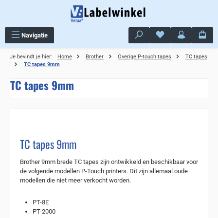
Ga naar de hoofdinhoud
Je hebt 0 items op j
Navigatie
Je bevindt je hier:
Home
Brother
Overige P-touch tapes
TC tapes
TC tapes 9mm
TC tapes 9mm
TC tapes 9mm
Brother 9mm brede TC tapes zijn ontwikkeld en beschikbaar voor
de volgende modellen P-Touch printers. Dit zijn allemaal oude
modellen die niet meer verkocht worden.
PT-8E
PT-2000