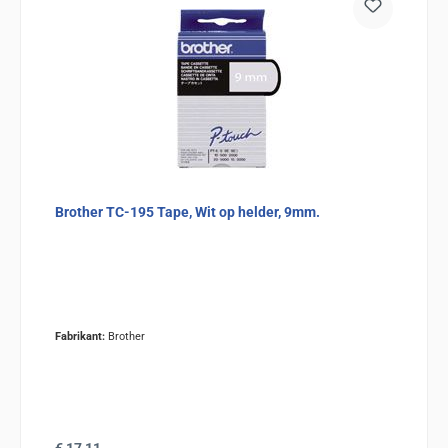
Brother TC-195 Tape, Wit op helder, 9mm.
Fabrikant:
Brother
Normale prijs: