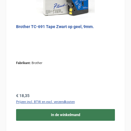
Brother TC-691 Tape Zwart op geel, 9mm.
Fabrikant:
Brother
Normale prijs:
€ 18,35
Prijzen incl. BTW en excl. verzendkosten
In de winkelmand