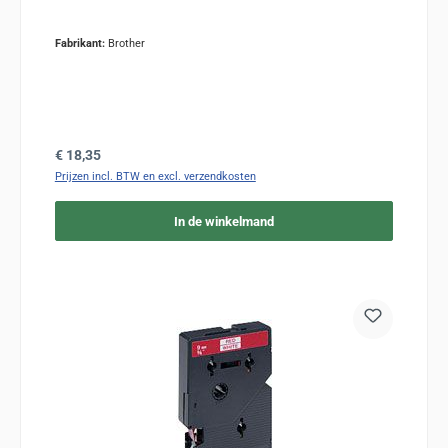
Fabrikant:
Brother
Normale prijs:
€ 18,35
Prijzen incl. BTW en excl. verzendkosten
In de winkelmand