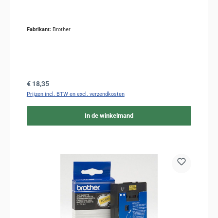
Fabrikant:
Brother
Normale prijs:
€ 18,35
Prijzen incl. BTW en excl. verzendkosten
In de winkelmand