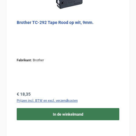
Brother TC-292 Tape Rood op wit, 9mm.
Fabrikant:
Brother
Normale prijs:
€ 18,35
Prijzen incl. BTW en excl. verzendkosten
In de winkelmand