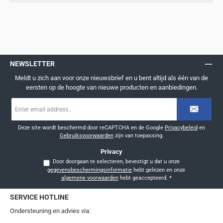
NEWSLETTER
Meldt u zich aan voor onze nieuwsbrief en u bent altijd als één van de
eersten op de hoogte van nieuwe producten en aanbiedingen.
E-
mailadres
*
Deze site wordt beschermd door reCAPTCHA en de Google
Privacybeleid
en
Gebruiksvoorwaarden
zijn van toepassing.
Privacy
Door doorgaan te selecteren, bevestigt u dat u onze
gegevensbeschermingsinformatie
hebt gelezen en onze
algemene voorwaarden
hebt geaccepteerd.
*
SERVICE HOTLINE
Ondersteuning en advies via: