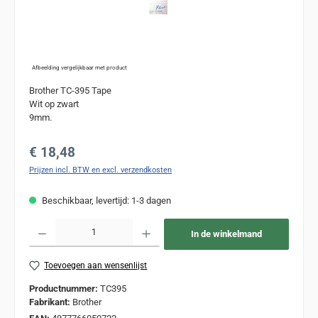
Afbeelding vergelijkbaar met product
Brother TC-395 Tape
Wit op zwart
9mm.
Normale prijs:
€ 18,48
Prijzen incl. BTW en excl. verzendkosten
Beschikbaar, levertijd: 1-3 dagen
Producthoeveelheid: Voer de gewenste hoeveelheid in of gebruik de knoppen om de
In de winkelmand
Toevoegen aan wensenlijst
Productnummer:
TC395
Fabrikant:
Brother