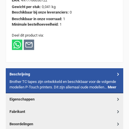
EAN:
4977766050722
Gewicht per stuk:
0,041 kg
Beschikbaar bij onze leveranciers:
0
Beschikbaar in onze voorraad:
1
Minimale bestelhoeveelheid:
1
Deel dit product via:
Beschrijving
Brother TC tapes zijn ontwikkeld en beschikbaar voor de volgende
modellen P-Touch printers. Dit zijn allemaal oude modellen…
Meer
Eigenschappen
Fabrikant
Beoordelingen