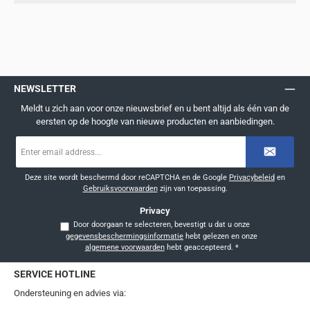
NEWSLETTER
Meldt u zich aan voor onze nieuwsbrief en u bent altijd als één van de
eersten op de hoogte van nieuwe producten en aanbiedingen.
E-
mailadres
*
Deze site wordt beschermd door reCAPTCHA en de Google
Privacybeleid
en
Gebruiksvoorwaarden
zijn van toepassing.
Privacy
Door doorgaan te selecteren, bevestigt u dat u onze
gegevensbeschermingsinformatie
hebt gelezen en onze
algemene voorwaarden
hebt geaccepteerd.
*
SERVICE HOTLINE
Ondersteuning en advies via: