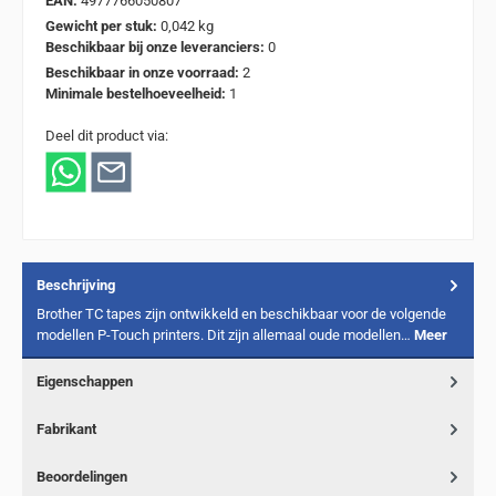
EAN:
4977766050807
Gewicht per stuk:
0,042 kg
Beschikbaar bij onze leveranciers:
0
Beschikbaar in onze voorraad:
2
Minimale bestelhoeveelheid:
1
Deel dit product via:
Beschrijving
Brother TC tapes zijn ontwikkeld en beschikbaar voor de volgende
modellen P-Touch printers. Dit zijn allemaal oude modellen…
Meer
Eigenschappen
Fabrikant
Beoordelingen