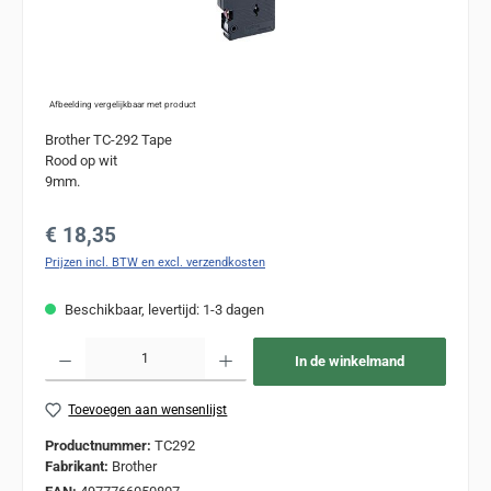
Afbeelding vergelijkbaar met product
Brother TC-292 Tape
Rood op wit
9mm.
Normale prijs:
€ 18,35
Prijzen incl. BTW en excl. verzendkosten
Beschikbaar, levertijd: 1-3 dagen
Producthoeveelheid: Voer de gewenste hoeveelheid in of gebruik de knoppen om de
In de winkelmand
Toevoegen aan wensenlijst
Productnummer:
TC292
Fabrikant:
Brother