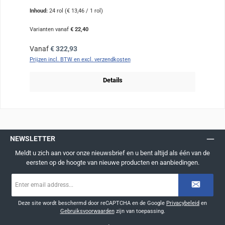
Inhoud:
24 rol
(€ 13,46 / 1 rol)
Varianten vanaf
€ 22,40
Normale prijs:
Vanaf
€ 322,93
Prijzen incl. BTW en excl. verzendkosten
Details
NEWSLETTER
Meldt u zich aan voor onze nieuwsbrief en u bent altijd als één van de
eersten op de hoogte van nieuwe producten en aanbiedingen.
E-
mailadres
*
Deze site wordt beschermd door reCAPTCHA en de Google
Privacybeleid
en
Gebruiksvoorwaarden
zijn van toepassing.