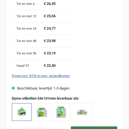
€ 26,35
Tot en met
6
€ 25,56
Tot en met
12
€ 24,77
Tot en met
24
€ 23,98
Tot en met
48
€ 23,19
Tot en met
96
€ 22,40
Vanaf
97
Prijzen incl. BTW en excl. verzendkosten
Beschikbaar, levertijd: 1-3 dagen
Dymo etiketten 54x101mm leverbaar als:
Producthoeveelheid: Voer de gewenste hoeveelheid in of gebruik de knoppen om de