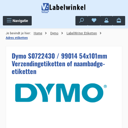
Ga naar de hoofdinhoud
Je hebt 0 items op j
Navigatie
Je bevindt je hier:
Home
Dymo
LabelWriter Etiketten
Adres etiketten
Dymo S0722430 / 99014 54x101mm
Verzendingetiketten of naambadge-
etiketten
Sla de afbeeldingengalerij over