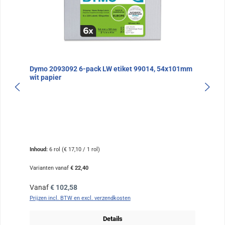
Dymo 2093092 6-pack LW etiket 99014, 54x101mm
wit papier
Inhoud:
6 rol
(€ 17,10 / 1 rol)
Varianten vanaf
€ 22,40
Normale prijs:
Vanaf
€ 102,58
Prijzen incl. BTW en excl. verzendkosten
Details