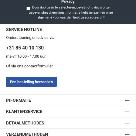
Privacy
Door doorgaan te selecteren, bevestigt u dat u onze
gegevensbeschermingsinformatie
hebt gelezen en onze
algemene voorwaarden
hebt geaccepteerd.
*
SERVICE HOTLINE
Ondersteuning en advies via:
+31 85 40 10 130
ma-vr, 10.00 - 17.00 uur
Of via ons
contactformulier
.
Een bestelling herroepen
INFORMATIE
KLANTENSERVICE
BETAALMETHODES
VERZENDMETHODEN