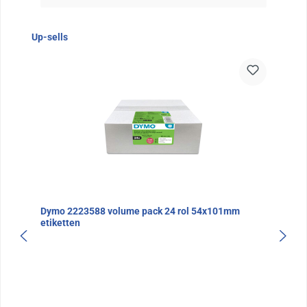
Sla de afbeeldingengalerij over
Up-sells
Dymo 2223588 volume pack 24 rol 54x101mm
etiketten