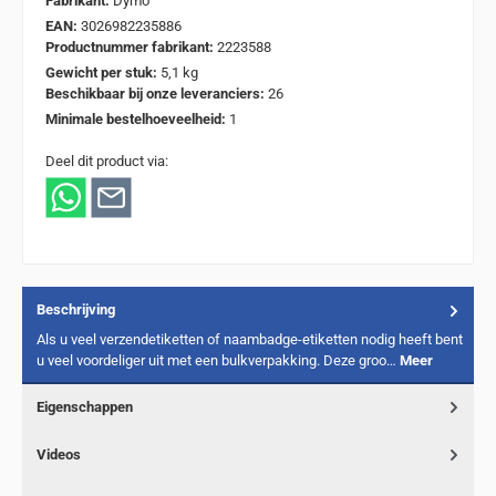
Fabrikant:
Dymo
EAN:
3026982235886
Productnummer fabrikant:
2223588
Gewicht per stuk:
5,1 kg
Beschikbaar bij onze leveranciers:
26
Minimale bestelhoeveelheid:
1
Deel dit product via:
Beschrijving
Als u veel verzendetiketten of naambadge-etiketten nodig heeft bent
u veel voordeliger uit met een bulkverpakking. Deze groo…
Meer
Eigenschappen
Videos