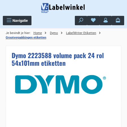
Ga naar de hoofdinhoud
Je hebt 0 items op j
Navigatie
Je bevindt je hier:
Home
Dymo
LabelWriter Etiketten
Grootverpakkingen etiketten
Dymo 2223588 volume pack 24 rol
54x101mm etiketten
Sla de afbeeldingengalerij over