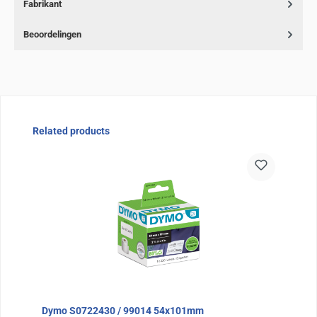
Fabrikant
Beoordelingen
Sla de afbeeldingengalerij over
Related products
Dymo S0722430 / 99014 54x101mm