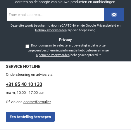
eersten op de hoogte van nieuwe producten en aanbiedingen.
E-
mailadres
*
Deze site wordt beschermd door reCAPTCHA en de Google
Privacybeleid
en
Gebruiksvoorwaarden
zijn van toepassing.
Privacy
Door doorgaan te selecteren, bevestigt u dat u onze
gegevensbeschermingsinformatie
hebt gelezen en onze
algemene voorwaarden
hebt geaccepteerd.
*
SERVICE HOTLINE
Ondersteuning en advies via:
+31 85 40 10 130
ma-vr, 10.00 - 17.00 uur
Of via ons
contactformulier
.
Een bestelling herroepen