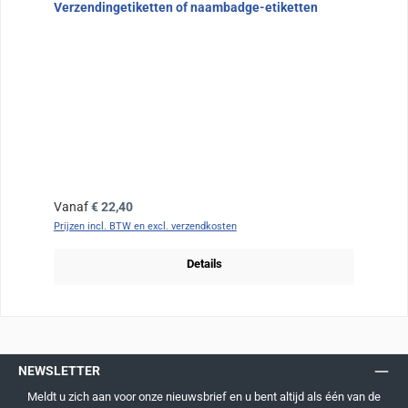
Verzendingetiketten of naambadge-etiketten
Normale prijs:
Vanaf
€ 22,40
Prijzen incl. BTW en excl. verzendkosten
Details
NEWSLETTER
Meldt u zich aan voor onze nieuwsbrief en u bent altijd als één van de