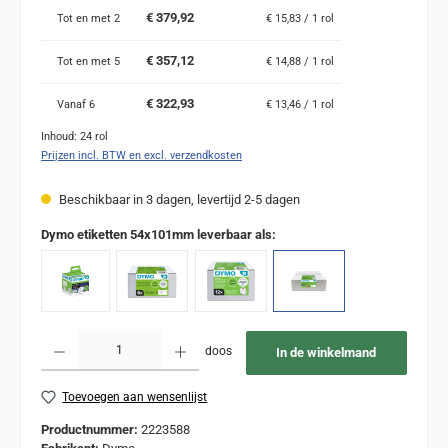
€ 379,92
Tot en met
2
€ 15,83 / 1 rol
€ 357,12
Tot en met
5
€ 14,88 / 1 rol
€ 322,93
Vanaf
6
€ 13,46 / 1 rol
Inhoud:
24 rol
Prijzen incl. BTW en excl. verzendkosten
Beschikbaar in 3 dagen, levertijd 2-5 dagen
Dymo etiketten 54x101mm leverbaar als:
Producthoeveelheid: Voer de gewenste hoeveelheid in of gebruik de knoppen om de
doos
In de winkelmand
Toevoegen aan wensenlijst
Productnummer:
2223588