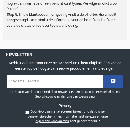
nog extra informatie of een bericht kunt typen. Vervolgens klikt u op
"Stuur"
Stap 5:
In uw klantaccount omgeving vindt u de offertes die u heeft
aangevraagd. Daar vind u de informatie voor de betreffende offerte
zoals de status en de eventuele aanbieding.
NEWSLETTER
Meldt u zich aan voor onze nieuwsbrief en u bent altijd als één van de
eersten op de hoogte van nieuwe producten en aanbiedingen.
E-
mailadres
*
Deze site wordt beschermd door reCAPTCHA en de Google
Privacybeleid
en
Gebruiksvoorwaarden
zijn van toepassing.
Privacy
Door doorgaan te selecteren, bevestigt u dat u onze
gegevensbeschermingsinformatie
hebt gelezen en onze
algemene voorwaarden
hebt geaccepteerd.
*