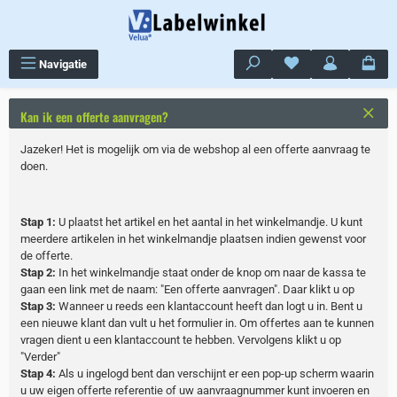
Ga naar de hoofdinhoud
Je hebt 0 items op j
Navigatie
Kan ik een offerte aanvragen?
Jazeker! Het is mogelijk om via de webshop al een offerte aanvraag te
doen.
Stap 1:
U plaatst het artikel en het aantal in het winkelmandje. U kunt
meerdere artikelen in het winkelmandje plaatsen indien gewenst voor
de offerte.
Stap 2:
In het winkelmandje staat onder de knop om naar de kassa te
gaan een link met de naam: "Een offerte aanvragen". Daar klikt u op
Stap 3:
Wanneer u reeds een klantaccount heeft dan logt u in. Bent u
een nieuwe klant dan vult u het formulier in. Om offertes aan te kunnen
vragen dient u een klantaccount te hebben. Vervolgens klikt u op
"Verder"
Stap 4:
Als u ingelogd bent dan verschijnt er een pop-up scherm waarin
u uw eigen offerte referentie of uw aanvraagnummer kunt invoeren en