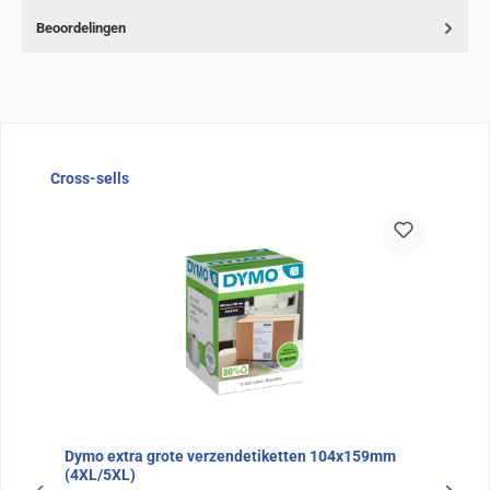
Beoordelingen
Sla de afbeeldingengalerij over
Cross-sells
Dymo extra grote verzendetiketten 104x159mm
(4XL/5XL)