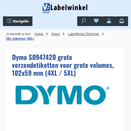
Ga naar de hoofdinhoud
Je hebt 0 items op j
Navigatie
Je bevindt je hier:
Home
Dymo
LabelWriter Etiketten
5XL etiketten (4XL)
Dymo S0947420 grote
verzendetiketten voor grote volumes,
102x59 mm (4XL / 5XL)
Sla de afbeeldingengalerij over