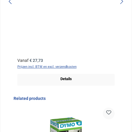
Normale prijs:
Vanaf
€ 27,73
Prijzen incl. BTW en excl. verzendkosten
Details
Sla de afbeeldingengalerij over
Related products