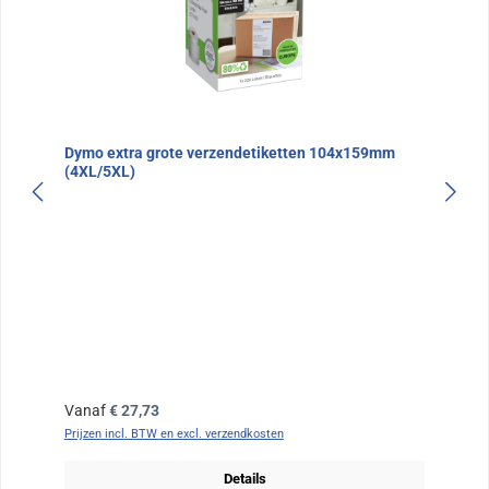
Dymo extra grote verzendetiketten 104x159mm
(4XL/5XL)
Normale prijs:
Vanaf
€ 27,73
Prijzen incl. BTW en excl. verzendkosten
Details