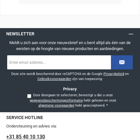
NEWSLETTER
Meldt u zich aan voor onze nieuwsbrief en u bent altijd als één van de
eersten op de hoogte van nieuwe producten en aanbiedingen.
E-
mailadres
*
Deze site wordt beschermd door reCAPTCHA en de Google
Privacybeleid
en
Gebruiksvoorwaarden
zijn van toepassing.
Privacy
Door doorgaan te selecteren, bevestigt u dat u onze
gegevensbeschermingsinformatie
hebt gelezen en onze
algemene voorwaarden
hebt geaccepteerd.
*
SERVICE HOTLINE
Ondersteuning en advies via:
+31 85 40 10 130