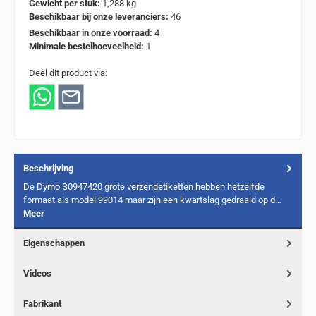
Gewicht per stuk:
1,288 kg
Beschikbaar bij onze leveranciers:
46
Beschikbaar in onze voorraad:
4
Minimale bestelhoeveelheid:
1
Deel dit product via:
Beschrijving
De Dymo S0947420 grote verzendetiketten hebben hetzelfde
formaat als model 99014 maar zijn een kwartslag gedraaid op d…
Meer
Eigenschappen
Videos
Fabrikant