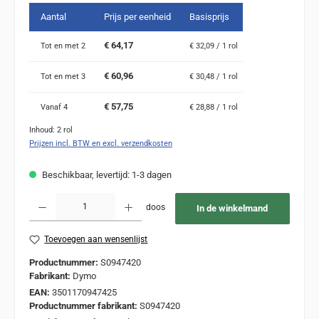
Aantal
Prijs per eenheid
Basisprijs
€ 64,17
Tot en met
2
€ 32,09 / 1 rol
€ 60,96
Tot en met
3
€ 30,48 / 1 rol
€ 57,75
Vanaf
4
€ 28,88 / 1 rol
Inhoud:
2 rol
Prijzen incl. BTW en excl. verzendkosten
Beschikbaar, levertijd: 1-3 dagen
Producthoeveelheid: Voer de gewenste hoeveelheid in of gebruik de knoppen om de
doos
In de winkelmand
Toevoegen aan wensenlijst
Productnummer:
S0947420
Fabrikant:
Dymo
EAN:
3501170947425
Productnummer fabrikant:
S0947420