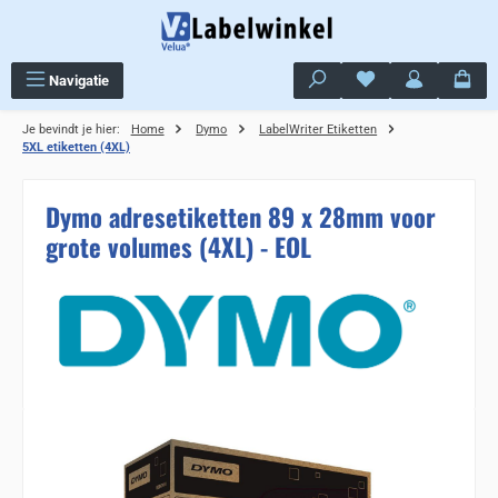
Ga naar de hoofdinhoud
Je hebt 0 items op j
Navigatie
Je bevindt je hier:
Home
Dymo
LabelWriter Etiketten
5XL etiketten (4XL)
Dymo adresetiketten 89 x 28mm voor
grote volumes (4XL) - EOL
Sla de afbeeldingengalerij over