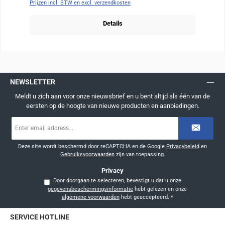
Prijzen incl. BTW en excl. verzendkosten
Details
NEWSLETTER
Meldt u zich aan voor onze nieuwsbrief en u bent altijd als één van de
eersten op de hoogte van nieuwe producten en aanbiedingen.
E-
mailadres
*
Deze site wordt beschermd door reCAPTCHA en de Google
Privacybeleid
en
Gebruiksvoorwaarden
zijn van toepassing.
Privacy
Door doorgaan te selecteren, bevestigt u dat u onze
gegevensbeschermingsinformatie
hebt gelezen en onze
algemene voorwaarden
hebt geaccepteerd.
*
SERVICE HOTLINE