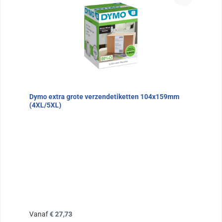
Dymo extra grote verzendetiketten 104x159mm
(4XL/5XL)
Normale prijs:
Vanaf
€ 27,73