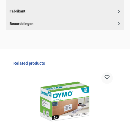
Fabrikant
Beoordelingen
Sla de afbeeldingengalerij over
Related products