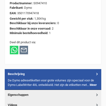
Productnummer:
S0947410
Fabrikant:
Dymo
EAN:
3501170947418
Gewicht per stuk:
1,304 kg
Beschikbaar bij onze leveranciers:
0
Beschikbaar in onze voorraad:
2
Minimale bestelhoeveelheid:
1
Deel dit product via:
Beschrijving
De Dymo adresetiketten voor grote volumes zijn speciaal voor de
Dymo LabelWriter 4XL ontwikkeld. Het zijn de etiketten met…
Meer
Eigenschappen
Videos