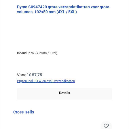
Dymo S0947420 grote verzendetiketten voor grote
volumes, 102x59 mm (4XL / 5XL)
Inhoud:
2 rol
(€ 28,88 / 1 rol)
Normale prijs:
Vanaf
€ 57,75
Prijzen incl. BTW en excl. verzendkosten
Details
Sla de afbeeldingengalerij over
Cross-sells