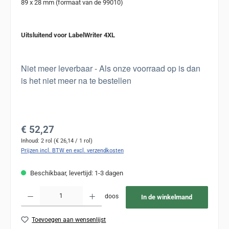
89 x 28 mm (formaat van de 99010)
Uitsluitend voor LabelWriter 4XL
Niet meer leverbaar - Als onze voorraad op is dan
is het niet meer na te bestellen
Normale prijs:
€ 52,27
Inhoud:
2 rol
(€ 26,14 / 1 rol)
Prijzen incl. BTW en excl. verzendkosten
Beschikbaar, levertijd: 1-3 dagen
Producthoeveelheid: Voer de gewenste hoeveelheid in of gebruik de knoppen om de
doos
In de winkelmand
Toevoegen aan wensenlijst