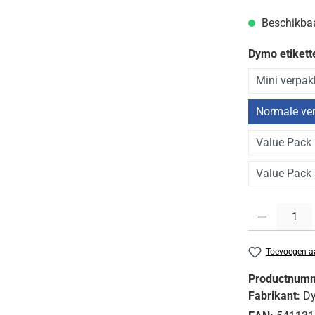
Beschikbaar
Dymo etikett
Mini verpakk
Normale ver
Value Pack 
Value Pack 
Producthoeveelh
Toevoegen aa
Productnum
Fabrikant:
D