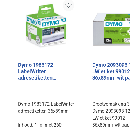
Dymo 1983172
Dymo 2093093 
LabelWriter
LW etiket 99012
adresetiketten
36x89mm wit pa
36x89mm (1x260)
Dymo 1983172 LabelWriter
Grootverpakking
adresetiketten 36x89mm
Dymo 2093093 12
LW etiket 99012
Inhoud: 1 rol met 260
36x89mm wit papi