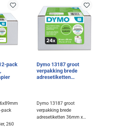
12-pack
Dymo 13187 groot
,
verpakking brede
pier
adresetiketten
36x89mm, 24 rollen
 36x89mm
Dymo 13187 groot
-pack
verpakking brede
adresetiketten 36mm x
er,
260
89mm 24 rollen van 260