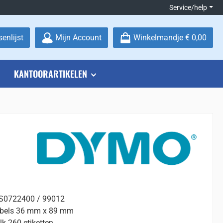
Service/help
Je hebt 0 items op je verlanglijstje
enlijst
Mijn Account
Winkelmandje
€ 0,00
KANTOORARTIKELEN
 S0722400 / 99012
abels 36 mm x 89 mm
lk 260 etiketten