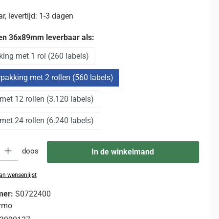
, levertijd: 1-3 dagen
en 36x89mm leverbaar als:
ing met 1 rol (260 labels)
pakking met 2 rollen (560 labels)
met 12 rollen (3.120 labels)
met 24 rollen (6.240 labels)
eid: Voer de gewenste hoeveelheid in of gebruik de knoppen om de hoevee
doos
In de winkelmand
n wensenlijst
mer:
S0722400
ymo