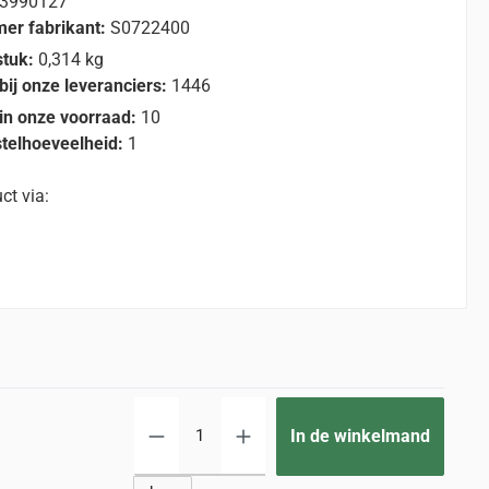
3990127
er fabrikant:
S0722400
stuk:
0,314 kg
bij onze leveranciers:
1446
in onze voorraad:
10
telhoeveelheid:
1
ct via:
Produc
In de winkelmand