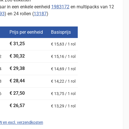
aar in een enkele eenheid
1983172
en multipacks van 12
93
) en 24 rollen (
13187
)
Prijs per eenheid
Basisprijs
€ 31,25
€ 15,63 / 1 rol
€ 30,32
2
€ 15,16 / 1 rol
€ 29,38
4
€ 14,69 / 1 rol
€ 28,44
8
€ 14,22 / 1 rol
€ 27,50
6
€ 13,75 / 1 rol
€ 26,57
€ 13,29 / 1 rol
TW en excl. verzendkosten