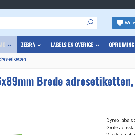
Wens
MO
ZEBRA
LABELS EN OVERIGE
OPRUIMING
dres etiketten
x89mm Brede adresetiketten,
Dymo labels
Grote adresl
2 rollen met e