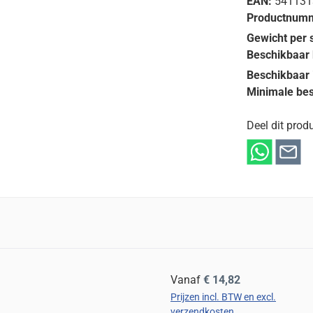
EAN:
541131
Productnumm
Gewicht per 
Beschikbaar 
Beschikbaar 
Minimale bes
Deel dit produ
Normale prijs:
Vanaf
€ 14,82
Prijzen incl. BTW en excl.
verzendkosten