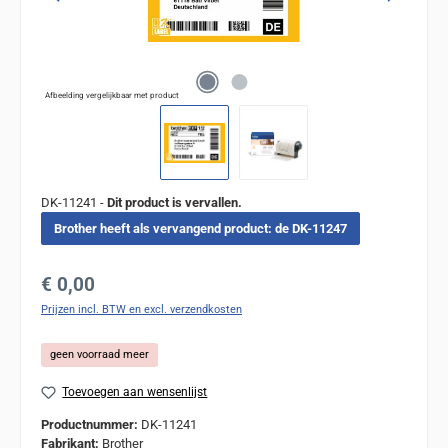
Afbeelding vergelijkbaar met product
DK-11241 -
Dit product is vervallen.
Brother heeft als vervangend product: de DK-11247
Normale prijs:
€ 0,00
Prijzen incl. BTW en excl. verzendkosten
geen voorraad meer
Toevoegen aan wensenlijst
Productnummer:
DK-11241
Fabrikant:
Brother