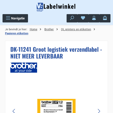
Ga naar de hoofdinhoud
Je hebt 0 items op j
Navigatie
Je bevindt je hier:
Home
Brother
QL printers en etiketten
Papieren etiketten
DK-11241 Groot logistiek verzendlabel -
NIET MEER LEVERBAAR
Sla de afbeeldingengalerij over