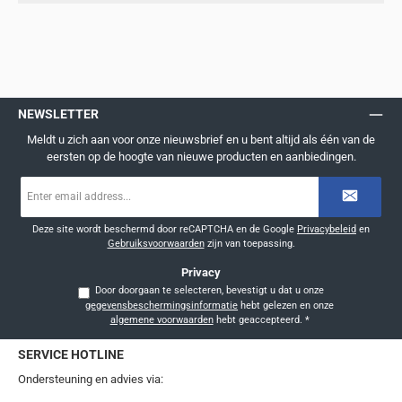
NEWSLETTER
Meldt u zich aan voor onze nieuwsbrief en u bent altijd als één van de
eersten op de hoogte van nieuwe producten en aanbiedingen.
E-
mailadres
*
Deze site wordt beschermd door reCAPTCHA en de Google
Privacybeleid
en
Gebruiksvoorwaarden
zijn van toepassing.
Privacy
Door doorgaan te selecteren, bevestigt u dat u onze
gegevensbeschermingsinformatie
hebt gelezen en onze
algemene voorwaarden
hebt geaccepteerd.
*
SERVICE HOTLINE
Ondersteuning en advies via: