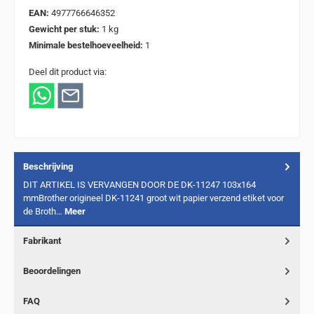
EAN:
4977766646352
Gewicht per stuk:
1 kg
Minimale bestelhoeveelheid:
1
Deel dit product via:
Beschrijving
DIT ARTIKEL IS VERVANGEN DOOR DE DK-11247 103x164
mmBrother origineel DK-11241 groot wit papier verzend etiket voor
de Broth…
Meer
Fabrikant
Beoordelingen
FAQ