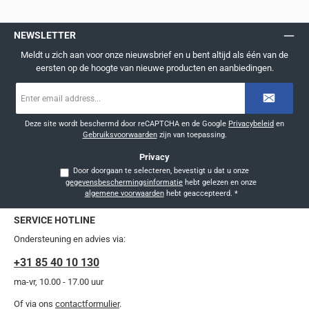
NEWSLETTER
Meldt u zich aan voor onze nieuwsbrief en u bent altijd als één van de
eersten op de hoogte van nieuwe producten en aanbiedingen.
E-
mailadres
*
Deze site wordt beschermd door reCAPTCHA en de Google
Privacybeleid
en
Gebruiksvoorwaarden
zijn van toepassing.
Privacy
Door doorgaan te selecteren, bevestigt u dat u onze
gegevensbeschermingsinformatie
hebt gelezen en onze
algemene voorwaarden
hebt geaccepteerd.
*
SERVICE HOTLINE
Ondersteuning en advies via:
+31 85 40 10 130
ma-vr, 10.00 - 17.00 uur
Of via ons
contactformulier
.