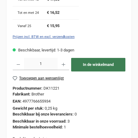
€ 16,52
Tot en met
24
€ 15,95
Vanaf
25
Prijzen incl. BTW en excl. verzendkosten
Beschikbaar, levertijd: 1-3 dagen
Producthoeveelheid: Voer de gewenste hoeveelheid in of gebruik de knoppen om de
In de winkelmand
Toevoegen aan wensenlijst
Productnummer:
DK11221
Fabrikant:
Brother
EAN:
4977766655934
Gewicht per stuk:
0,25 kg
Beschikbaar bij onze leveranciers:
0
Beschikbaar in onze voorraad:
3
Minimale bestelhoeveelheid:
1