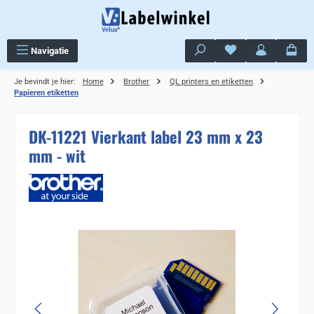
Ga naar de hoofdinhoud
Je hebt 0 items op j
Navigatie
Je bevindt je hier:
Home
Brother
QL printers en etiketten
Papieren etiketten
DK-11221 Vierkant label 23 mm x 23
mm - wit
Sla de afbeeldingengalerij over