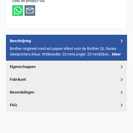
Deel dit product via:
Beschrijving
Brother origineel rond wit papier etiket voor de Brother QL Series
labelprinters.Kleur: WitBreedte: 23 mmLengte: 23 mmEtiket…
Meer
Eigenschappen
Fabrikant
Beoordelingen
FAQ