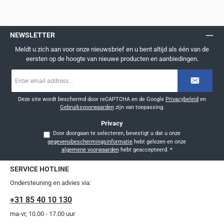
NEWSLETTER
Meldt u zich aan voor onze nieuwsbrief en u bent altijd als één van de
eersten op de hoogte van nieuwe producten en aanbiedingen.
E-
mailadres
*
Deze site wordt beschermd door reCAPTCHA en de Google
Privacybeleid
en
Gebruiksvoorwaarden
zijn van toepassing.
Privacy
Door doorgaan te selecteren, bevestigt u dat u onze
gegevensbeschermingsinformatie
hebt gelezen en onze
algemene voorwaarden
hebt geaccepteerd.
*
SERVICE HOTLINE
Ondersteuning en advies via:
+31 85 40 10 130
ma-vr, 10.00 - 17.00 uur