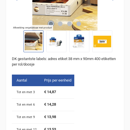
Afbeelding vergelijkbaar met product
DK gestantste labels: adres etiket 38 mm x 90mm 400 etiketten
per rol/doosje
Aantal
Prijs per eenheid
€ 14,87
Tot en met
3
€ 14,28
Tot en met
6
€ 13,98
Tot en met
9
€ 13,53
Tot en met
12