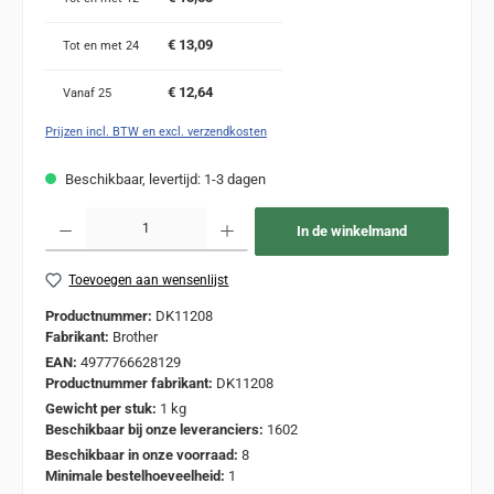
€ 13,09
Tot en met
24
€ 12,64
Vanaf
25
Prijzen incl. BTW en excl. verzendkosten
Beschikbaar, levertijd: 1-3 dagen
Producthoeveelheid: Voer de gewenste hoeveelheid in of gebruik de knoppen om de
In de winkelmand
Toevoegen aan wensenlijst
Productnummer:
DK11208
Fabrikant:
Brother
EAN:
4977766628129
Productnummer fabrikant:
DK11208
Gewicht per stuk:
1 kg
Beschikbaar bij onze leveranciers:
1602
Beschikbaar in onze voorraad:
8
Minimale bestelhoeveelheid:
1