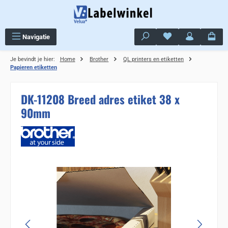
Ga naar de hoofdinhoud
Je hebt 0 items op j
Navigatie
Je bevindt je hier:
Home
Brother
QL printers en etiketten
Papieren etiketten
DK-11208 Breed adres etiket 38 x
90mm
Sla de afbeeldingengalerij over