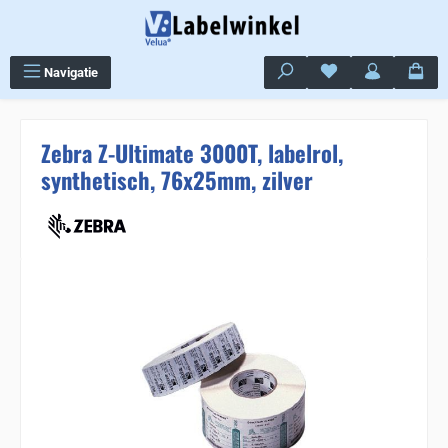
Ga naar de hoofdinhoud
Je hebt 0 items op j
Navigatie
Zebra Z-Ultimate 3000T, labelrol,
synthetisch, 76x25mm, zilver
Sla de afbeeldingengalerij over