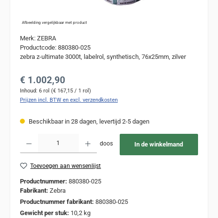
Afbeelding vergelijkbaar met product
Merk: ZEBRA
Productcode: 880380-025
zebra z-ultimate 3000t, labelrol, synthetisch, 76x25mm, zilver
Normale prijs:
€ 1.002,90
Inhoud:
6 rol
(€ 167,15 / 1 rol)
Prijzen incl. BTW en excl. verzendkosten
Beschikbaar in 28 dagen, levertijd 2-5 dagen
Producthoeveelheid: Voer de gewenste hoeveelheid in of gebruik de knoppen om de
doos
In de winkelmand
Toevoegen aan wensenlijst
Productnummer:
880380-025
Fabrikant:
Zebra
Productnummer fabrikant:
880380-025
Gewicht per stuk:
10,2 kg