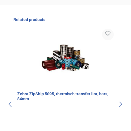
Sla de afbeeldingengalerij over
Related products
Zebra ZipShip 5095, thermisch transfer lint, hars,
84mm