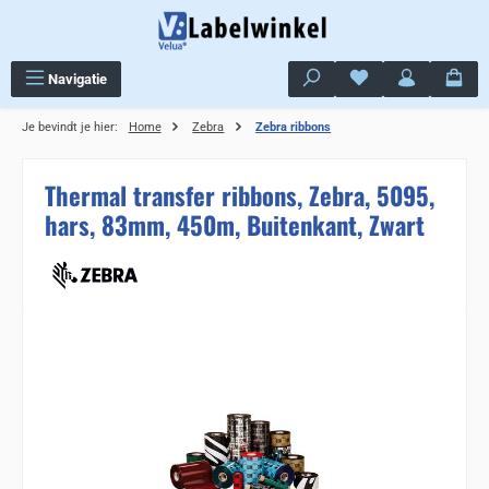
Ga naar de hoofdinhoud
Je hebt 0 items op j
Navigatie
Je bevindt je hier:
Home
Zebra
Zebra ribbons
Thermal transfer ribbons, Zebra, 5095,
hars, 83mm, 450m, Buitenkant, Zwart
Sla de afbeeldingengalerij over