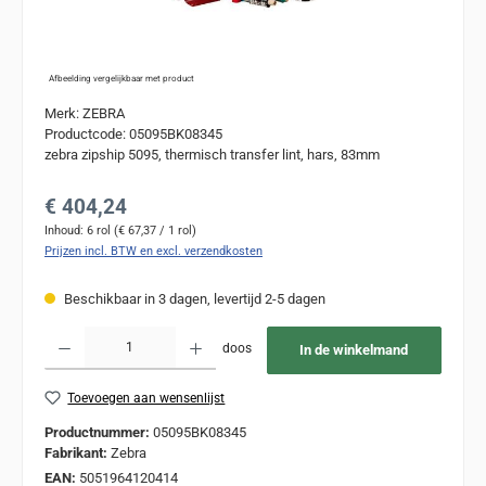
Afbeelding vergelijkbaar met product
Merk: ZEBRA
Productcode: 05095BK08345
zebra zipship 5095, thermisch transfer lint, hars, 83mm
Normale prijs:
€ 404,24
Inhoud:
6 rol
(€ 67,37 / 1 rol)
Prijzen incl. BTW en excl. verzendkosten
Beschikbaar in 3 dagen, levertijd 2-5 dagen
Producthoeveelheid: Voer de gewenste hoeveelheid in of gebruik de knoppen om de
doos
In de winkelmand
Toevoegen aan wensenlijst
Productnummer:
05095BK08345
Fabrikant:
Zebra
EAN:
5051964120414