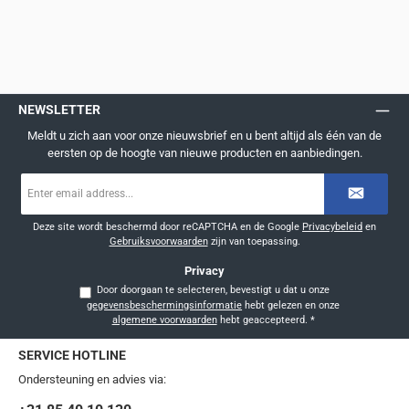
NEWSLETTER
Meldt u zich aan voor onze nieuwsbrief en u bent altijd als één van de
eersten op de hoogte van nieuwe producten en aanbiedingen.
E-
mailadres
*
Deze site wordt beschermd door reCAPTCHA en de Google
Privacybeleid
en
Gebruiksvoorwaarden
zijn van toepassing.
Privacy
Door doorgaan te selecteren, bevestigt u dat u onze
gegevensbeschermingsinformatie
hebt gelezen en onze
algemene voorwaarden
hebt geaccepteerd.
*
SERVICE HOTLINE
Ondersteuning en advies via: