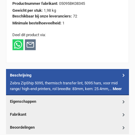
Productnummer fabrikant:
05095BK08345
Gewicht per stuk:
1,98 kg
Beschikbaar bij onze leveranciers:
72
Minimale bestelhoeveelheid:
1
Deel dit product via:
Beschrijving
Zebra ZipShip 5095, thermisch transfer lint, 5095 hars, voor mid
range/ high-end printers, rol breedte: 83mm, kern: 25.4mm,…
Meer
Eigenschappen
Fabrikant
Beoordelingen