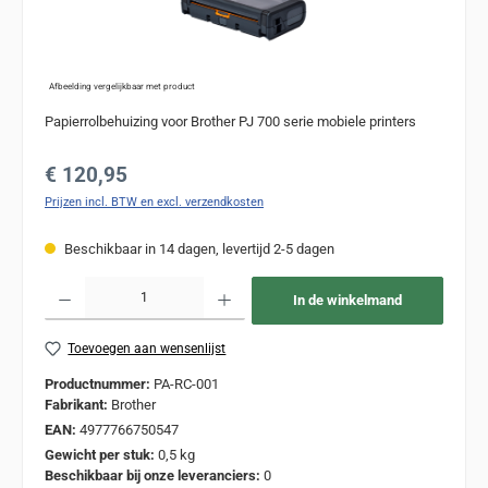
Afbeelding vergelijkbaar met product
Papierrolbehuizing voor Brother PJ 700 serie mobiele printers
Normale prijs:
€ 120,95
Prijzen incl. BTW en excl. verzendkosten
Beschikbaar in 14 dagen, levertijd 2-5 dagen
Producthoeveelheid: Voer de gewenste hoeveelheid in of gebruik de knoppen om de
In de winkelmand
Toevoegen aan wensenlijst
Productnummer:
PA-RC-001
Fabrikant:
Brother
EAN:
4977766750547
Gewicht per stuk:
0,5 kg
Beschikbaar bij onze leveranciers:
0