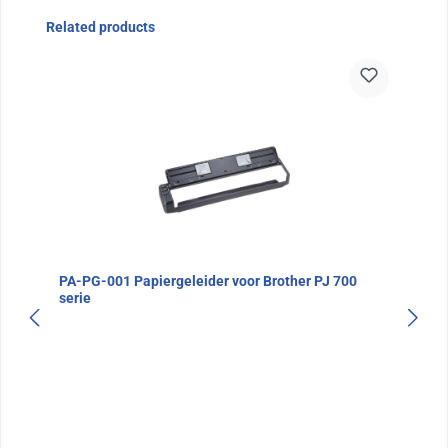
Sla de afbeeldingengalerij over
Related products
PA-PG-001 Papiergeleider voor Brother PJ 700
serie