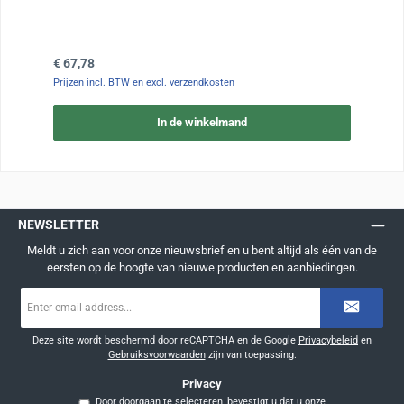
Normale prijs:
€ 67,78
Prijzen incl. BTW en excl. verzendkosten
In de winkelmand
NEWSLETTER
Meldt u zich aan voor onze nieuwsbrief en u bent altijd als één van de
eersten op de hoogte van nieuwe producten en aanbiedingen.
E-
mailadres
*
Deze site wordt beschermd door reCAPTCHA en de Google
Privacybeleid
en
Gebruiksvoorwaarden
zijn van toepassing.
Privacy
Door doorgaan te selecteren, bevestigt u dat u onze