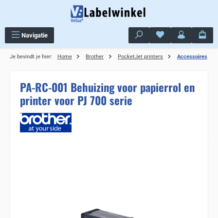
Ga naar de hoofdinhoud
Je hebt 0 items op j
Navigatie
Je bevindt je hier:
Home
Brother
PocketJet printers
Accessoires
PA-RC-001 Behuizing voor papierrol en
printer voor PJ 700 serie
Sla de afbeeldingengalerij over